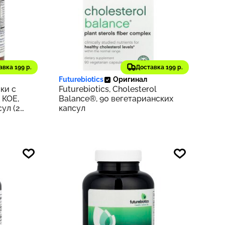
2 901 ₽
авка 199 р.
Доставка 199 р.
242
290
Futurebiotics
Оригинал
ки с
Futurebiotics, Cholesterol
 КОЕ,
Balance®, 90 вегетарианских
ул (25
капсул