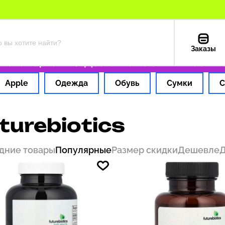
Заказы
а картой РФ
Доставка из США — 199 ₽
Тольк
Apple
Одежда
Обувь
Сумки
С
turebiotics
дние товары
Популярные
Размер скидки
Дешевле