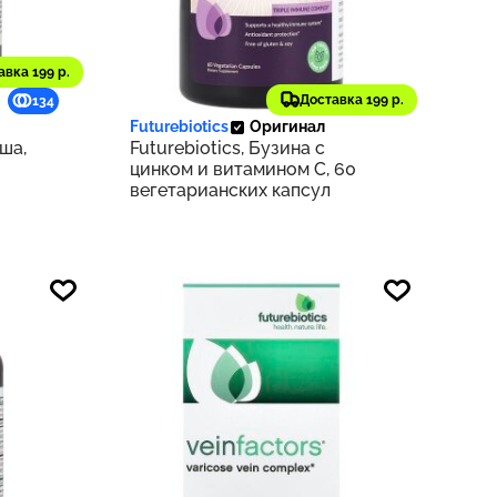
авка 199 р.
1 885 ₽
Доставка 199 р.
134
189
Futurebiotics
Оригинал
ша,
Futurebiotics, Бузина с
цинком и витамином C, 60
вегетарианских капсул