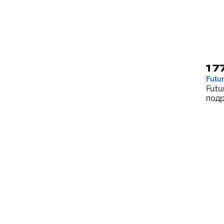
1 7
Futur
Futu
подр