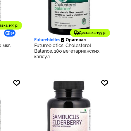
авка 199 р.
4 730 ₽
Доставка 199 р.
91
473
Futurebiotics
Оригинал
0 мкг,
Futurebiotics, Cholesterol
Balance, 180 вегетарианских
капсул