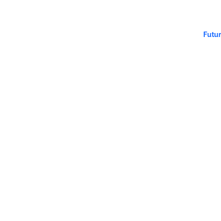
1 2
Futur
Futu
доба
табл