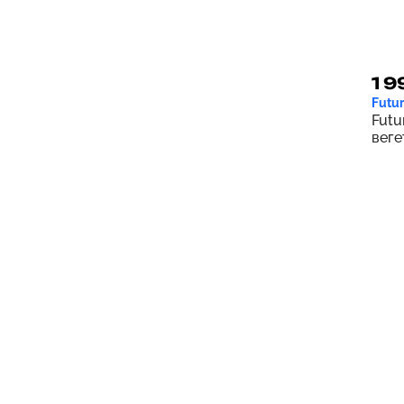
1 9
Futur
Futu
веге