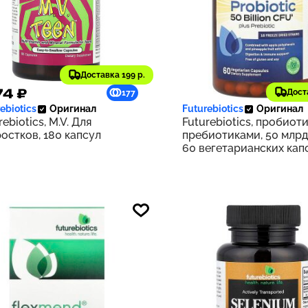
Доставка 199 р.
74 ₽
2 415 ₽
Дост
177
ebiotics
Оригинал
Futurebiotics
Оригинал
rebiotics, M.V. Для
Futurebiotics, пробиоти
остков, 180 капсул
пребиотиками, 50 млрд
60 вегетарианских капс
млрд КОЕ в 1 капсуле)