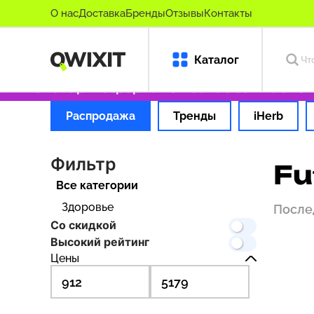
О нас
Доставка
Бренды
Отзывы
Контакты
Каталог
ые товары
Оформляем заказ за 1 час
Оплат
Распродажа
Тренды
iHerb
Фильтр
Fu
Все категории
Здоровье
После
Со скидкой
Высокий рейтинг
Цены