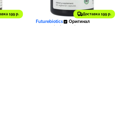
5 179 ₽
авка 199 р.
Доставка 199 р.
134
518
Futurebiotics
Оригинал
илоба,
Futurebiotics, VeinFactors,
ских
Комплекс при варикозном
уле)
расширении вен, 180
вегетарианских капсул