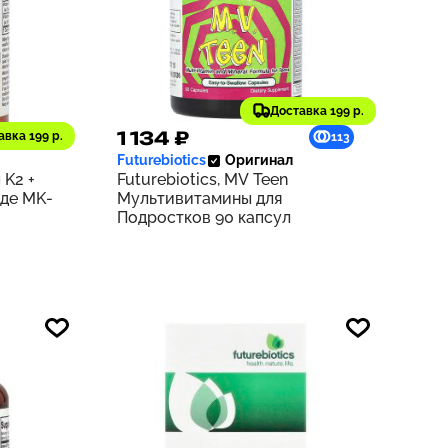
Доставка 199 р.
1 134 ₽
авка 199 р.
220
113
Futurebiotics
Оригинал
 K2 +
Futurebiotics, MV Teen
иде MK-
Мультивитамины для
Подростков 90 капсул