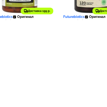
38 ₽
1 339 ₽
Доставка 199 р.
Дост
124
ebiotics
Оригинал
Futurebiotics
Оригинал
rebiotics, Пищевая
Futurebiotics, гинкго б
вка Prostabs Plus, 90
500 мг, 120 вегетариан
еток
капсул (250 мг в 1 капс