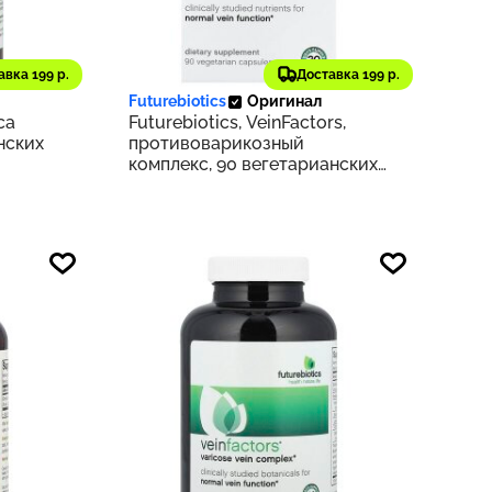
3 205 ₽
авка 199 р.
Доставка 199 р.
112
321
Futurebiotics
Оригинал
ca
Futurebiotics, VeinFactors,
нских
противоварикозный
комплекс, 90 вегетарианских
капсул