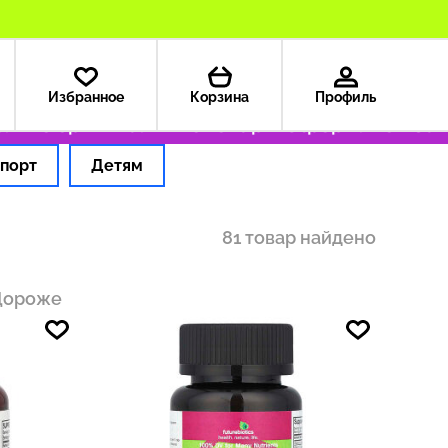
Избранное
Корзина
Профиль
о оригинальные товары
Оформляем заказ за
порт
Детям
81 товар найдено
Дороже