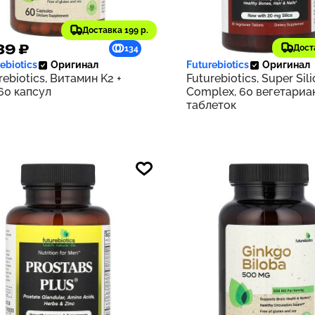
Доставка 199 р.
39 ₽
1 118 ₽
Дост
134
ebiotics
Оригинал
Futurebiotics
Оригинал
rebiotics, Витамин K2 +
Futurebiotics, Super Sili
 60 капсул
Complex, 60 вегетариа
таблеток