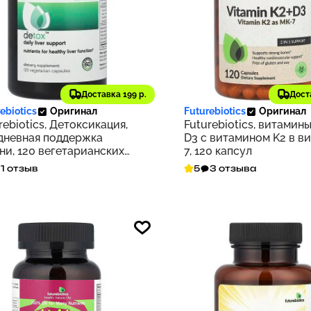
500 ₽
2 198 ₽
Доставка 199 р.
Дост
350
ebiotics
Оригинал
Futurebiotics
Оригинал
rebiotics, Детоксикация,
Futurebiotics, витамины
дневная поддержка
D3 с витамином K2 в в
ни, 120 вегетарианских
7, 120 капсул
ул
1 отзыв
5
3 отзыва