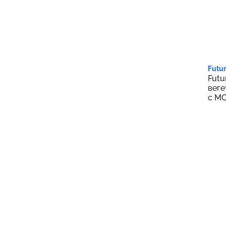
2 3
Futur
Futu
веге
с МС
табл