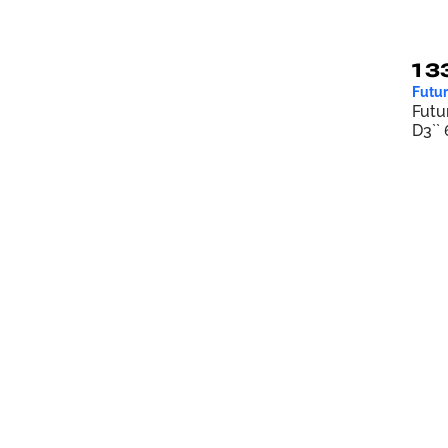
1 3
Futur
Futu
D3``