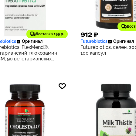
Дост
69 ₽
912 ₽
Доставка 199 р.
237
ebiotics
Оригинал
Futurebiotics
Оригинал
rebiotics, FlexMend®,
Futurebiotics, селен, 20
тарианский глюкозамин
100 капсул
М, 90 вегетарианских
еток