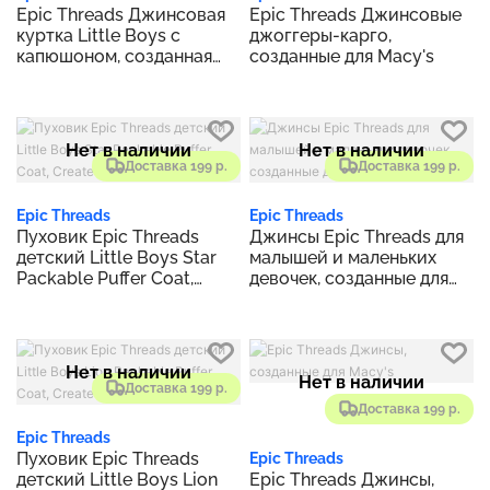
Epic Threads Джинсовая
Epic Threads Джинсовые
куртка Little Boys с
джоггеры-карго,
капюшоном, созданная
созданные для Macy's
для Macy's
Нет в наличии
Нет в наличии
Доставка 199 р.
Доставка 199 р.
Epic Threads
Epic Threads
Пуховик Epic Threads
Джинсы Epic Threads для
детский Little Boys Star
малышей и маленьких
Packable Puffer Coat,
девочек, созданные для
Created for Macy's
Macy's
Нет в наличии
Нет в наличии
Доставка 199 р.
Доставка 199 р.
Epic Threads
Пуховик Epic Threads
Epic Threads
детский Little Boys Lion
Epic Threads Джинсы,