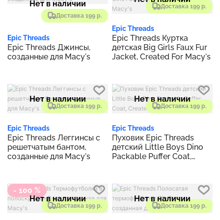
Нет в наличии
Доставка 199 р.
Доставка 199 р.
Epic Threads
Epic Threads Куртка
Epic Threads
Epic Threads Джинсы,
детская Big Girls Faux Fur
созданные для Macy's
Jacket, Created For Macy's
Нет в наличии
Нет в наличии
Доставка 199 р.
Доставка 199 р.
Epic Threads
Epic Threads
Epic Threads Леггинсы с
Пуховик Epic Threads
решетчатым бантом,
детский Little Boys Dino
созданные для Macy's
Packable Puffer Coat,
Created for Macy's
- 100 %
Нет в наличии
Нет в наличии
Доставка 199 р.
Доставка 199 р.