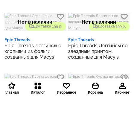
Print Packable Hooded
Puffer Jacket, Created for
Macy's
Нет в наличии
Нет в наличии
Доставка 199 р.
Доставка 199 р.
Epic Threads
Epic Threads
Epic Threads Леггинсы с
Epic Threads Леггинсы со
хлопьями из фольги,
звездным принтом,
созданные для Macys
созданные для Macy's
Нет в наличии
Нет в наличии
Главная
Каталог
Избранное
Корзина
Кабинет
Доставка 199 р.
Доставка 199 р.
Epic Threads
Epic Threads
Epic Threads Куртка
Epic Threads Куртка
детская Toddler & Little
детская Big Girls Smiley
Girls Quilted Heart-Print
Quilted Solid Packable
Packable Hooded Puffer
Hooded Jacket, Created