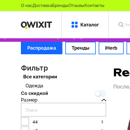
О нас
Доставка
Бренды
Отзывы
Контакты
Каталог
гинальные товары
Оформляем заказ за 1 ча
Распродажа
Тренды
iHerb
Фильтр
Re
Все категории
Одежда
После
Со скидкой
Размер
44
1