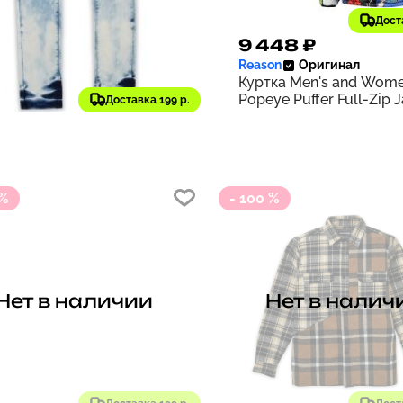
Дост
608 ₽
9 448 ₽
661
on
Оригинал
Reason
Оригинал
сы Men's Big and Tall
Куртка Men's and Wome
h Skinny Denim Jeans |
Popeye Puffer Full-Zip 
Доставка 199 р.
 %
- 100 %
Нет в наличии
Нет в налич