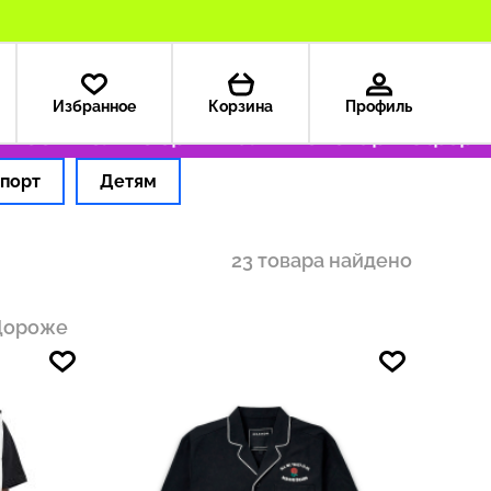
Избранное
Корзина
Профиль
 ₽
Только оригинальные товары
Оформляем 
порт
Детям
23 товара найдено
Дороже