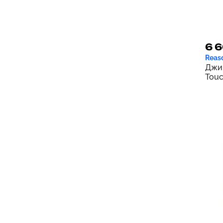
6 
Reas
Джин
Touc