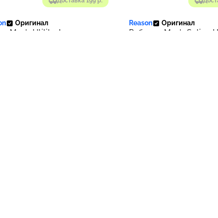
Доставка 199 р.
Дост
on
Оригинал
Reason
Оригинал
и Men's Utility Jogger
Рубашка Men's Spliced
s | Black, White
Sleeves Overshirt | Bro
 %
- 100 %
Нет в наличии
Нет в налич
Доставка 199 р.
Дост