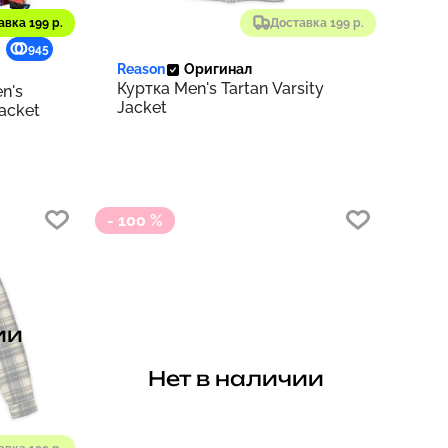
авка 199 р.
Доставка 199 р.
945
Reason
Оригинал
Куртка Men's Tartan Varsity
n's
Jacket
Jacket
- 100 %
ии
Нет в наличии