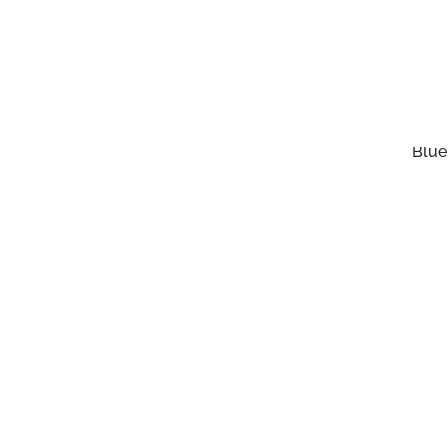
6 
Reas
Джин
Pine
Blue