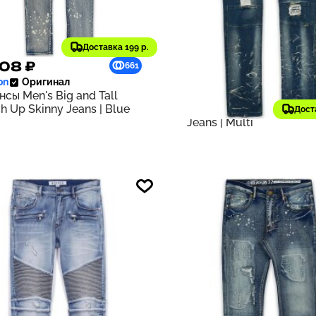
Доставка 199 р.
608 ₽
6 608 ₽
661
on
Оригинал
Reason
Оригинал
сы Men's Big and Tall
Джинсы Men's Big and T
h Up Skinny Jeans | Blue
Mulberry Moto Skinny 
Дост
Jeans | Multi