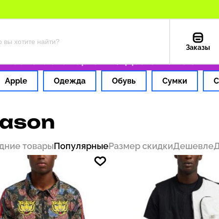
Заказы
с
Оплата картой РФ
Доставка из США — 199
Apple
Одежда
Обувь
Сумки
С
ason
дние товары
Популярные
Размер скидки
Дешевле