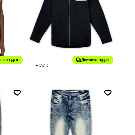
4 970 ₽
879
497
Reason
Оригинал
лет
Рубашка Men's All We Trust
t |
Long Sleeve Woven Shirt |
авка 199 р.
Доставка 199 р.
Black