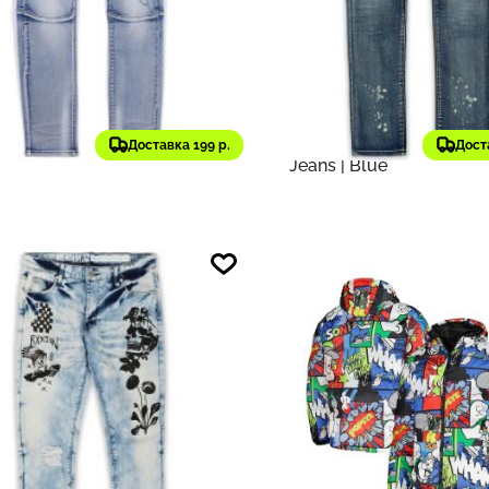
608 ₽
8 903 ₽
661
on
Оригинал
Reason
Оригинал
сы Men's Big and Tall
Джинсы Men's Big and T
s Skinny Denim Jeans |
Stitchworks Skinny Den
Доставка 199 р.
Дост
Jeans | Blue