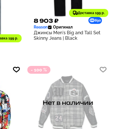
Доставка 199 р.
8 903 ₽
890
890
Reason
Оригинал
all
Джинсы Men's Big and Tall Set
im
Skinny Jeans | Black
авка 199 р.
- 100 %
Нет в наличии