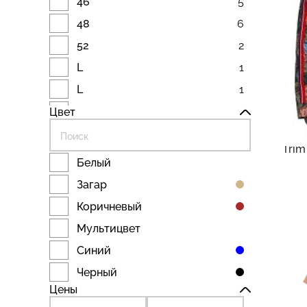
46
5
48
6
52
2
L
1
L
1
11 
Reas
L
1
Цвет
Reas
M
1
стег
Trim
M
1
Белый
S
1
Загар
Коричневый
Мультицвет
Синий
Черный
Цены