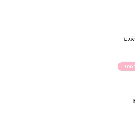
6 
Reas
Джин
Reac
Blue
- 100