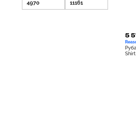
5 5
Reas
Руба
Shirt