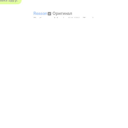
авка 199 р.
Reason
Оригинал
 Long
Рубашка Men's All We Trust
wn
Long Sleeve Woven Shirt |
Доставка 199 р.
Brown
- 100 %
ии
Нет в наличии
авка 199 р.