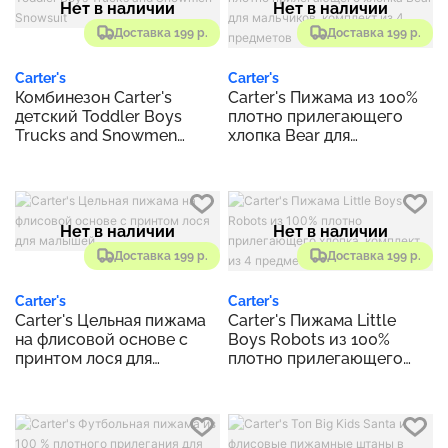
Нет в наличии
Нет в наличии
Доставка 199 р.
Доставка 199 р.
Carter's
Carter's
Комбинезон Carter's
Carter's Пижама из 100%
детский Toddler Boys
плотно прилегающего
Trucks and Snowmen
хлопка Bear для
Snowsuit
мальчиков, комплект из 4
предметов
Нет в наличии
Нет в наличии
Доставка 199 р.
Доставка 199 р.
Carter's
Carter's
Carter's Цельная пижама
Carter's Пижама Little
на флисовой основе с
Boys Robots из 100%
принтом лося для
плотно прилегающего
малышей
хлопка, комплект из 4
предметов