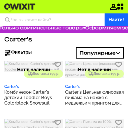
Найти!
олько оригинальные товары
Оформляем зака
Carter's
Фильтры
Популярные
Нет в наличии
Нет в наличии
Доставка 199 р.
Доставка 199 р.
Carter's
Carter's
Комбинезон Carter's
Carter's Цельная флисовая
детский Toddler Boys
пижама на ножке с
Colorblock Snowsuit
медвежьим принтом для
больших детей