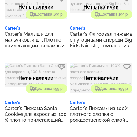
Нет в наличии
Нет в наличии
Доставка 199 р.
Доставка 199 р.
Carter's
Carter's
Carter's Малыши для
Carter's Флисовая пижама
мальчиков, 4 шт. Плотно
с пуговицами спереди Big
прилегающий пижамный
Kids Fair Isle, комплект из
комплект Big Foot
2 предметов
Нет в наличии
Нет в наличии
Доставка 199 р.
Доставка 199 р.
Carter's
Carter's
Carter's Пижама Santa
Carter's Пижамы из 100%
Cookies для взрослых, 100
плотного хлопка с
% плотно прилегающий
рождественской елкой
хлопок, комплект из 2
для мальчиков и девочек,
предметов, унисекс
комплект из 2 предметов