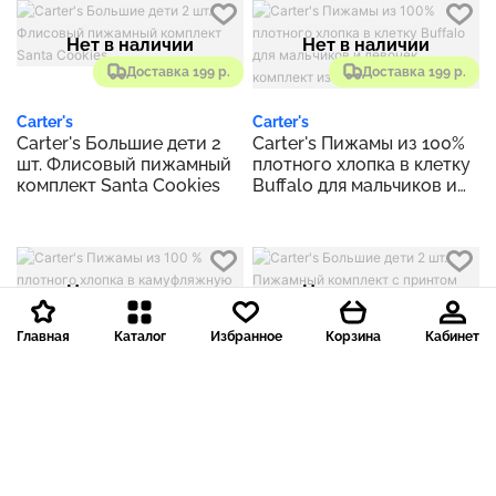
Нет в наличии
Нет в наличии
Доставка 199 р.
Доставка 199 р.
Carter's
Carter's
Carter's Большие дети 2
Carter's Пижамы из 100%
шт. Флисовый пижамный
плотного хлопка в клетку
комплект Santa Cookies
Buffalo для мальчиков и
девочек, комплект из 2
предметов
Нет в наличии
Нет в наличии
Доставка 199 р.
Доставка 199 р.
Главная
Каталог
Избранное
Корзина
Кабинет
Carter's
Carter's
Carter's Пижамы из 100 %
Carter's Большие дети 2
плотного хлопка в
шт. Пижамный комплект с
камуфляжную полоску
принтом «Эльф»
для мальчиков, комплект
из 4 предметов