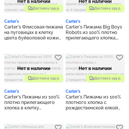
Нет в наличии
Нет в наличии
Доставка 199 р.
Доставка 199 р.
Carter's
Carter's
Carter's Флисовая пижама
Carter's Пижама Big Boys
на пуговицах в клетку
Robots из 100% плотно
цвета буйволовой кожи
прилегающего хлопка,
для взрослых унисекс,
комплект из 4 предметов
комплект из 2 предметов
Нет в наличии
Нет в наличии
Доставка 199 р.
Доставка 199 р.
Carter's
Carter's
Carter's Пижамы из 100%
Carter's Пижамы из 100%
плотно прилегающего
плотного хлопка с
хлопка в клетку
рождественской елкой
«баффало» для мальчиков
для мальчиков и девочек,
и девочек, комплект из 2
комплект из 2 предметов
предметов