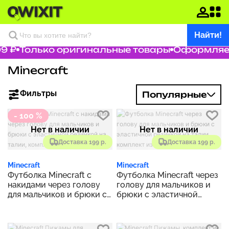
Найти!
9 ₽
Только оригинальные товары
Оформляем 
Minecraft
Фильтры
Популярные
- 100 %
Нет в наличии
Нет в наличии
Доставка 199 р.
Доставка 199 р.
Minecraft
Minecraft
Футболка Minecraft с
Футболка Minecraft через
накидами через голову
голову для мальчиков и
для мальчиков и брюки с
брюки с эластичной
эластичной резинкой на
резинкой на талии,
талии, комплект из 2
комплект из 2 предметов
предметов