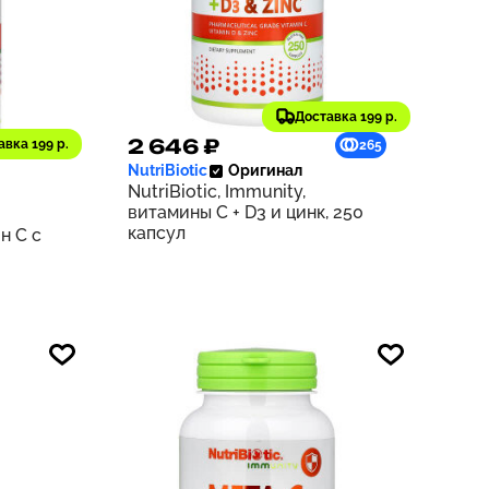
Доставка 199 р.
2 646 ₽
авка 199 р.
201
265
NutriBiotic
Оригинал
NutriBiotic, Immunity,
витамины C + D3 и цинк, 250
капсул
н C с
унций)