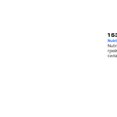
1 5
Nutri
Nutr
грей
сила
капс