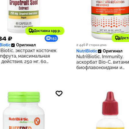
Доставка 199 р.
34 ₽
2 006 ₽
Дост
153
Biotic
Оригинал
2 446 ₽
старая цена
iBiotic, экстракт косточек
NutriBiotic
Оригинал
пфрута, максимальная
NutriBiotic, Immunity,
 действия, 250 мг, 60
аскорбат Bio-C, витами
ул
биофлавоноидами и
минералами, 454 г (16 