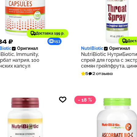
Доставка 199 р.
34 ₽
1 211 ₽
Дост
153
Biotic
Оригинал
NutriBiotic
Оригинал
iBiotic, Immunity,
NutriBiotic НутриБиоти
рбат натрия, 100
спрей для горла с экст
нских капсул
семян грейпфрута, цин
ментолом, 4 жидких ун
5
2 отзыва
(118 мл)
- 18 %