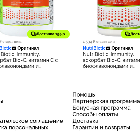
588 ₽
1 275 ₽
Доставка 199 р.
Дост
359
₽
1 534 ₽
старая цена
старая цена
Biotic
Оригинал
NutriBiotic
Оригинал
iBiotic, Immunity,
NutriBiotic, Immunity,
рбат Bio-C, витамин C с
аскорбат Bio-C, витами
флавоноидами и
биофлавоноидами и
ралами, 1 кг (2,2 фунта)
минералами, 227 г (8 у
Помощь
ты
Партнерская программа
Бонусная программа
Способы оплаты
ательское соглашение
Доставка
ка персональных
Гарантии и возвраты