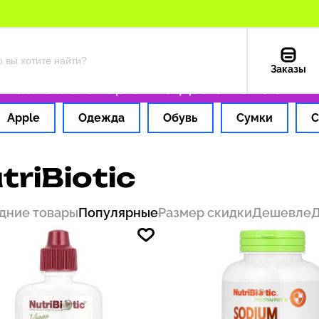
Заказы
ас
Оплата картой РФ
Доставка из США — 19
Apple
Одежда
Обувь
Сумки
С
triBiotic
дние товары
Популярные
Размер скидки
Дешевле