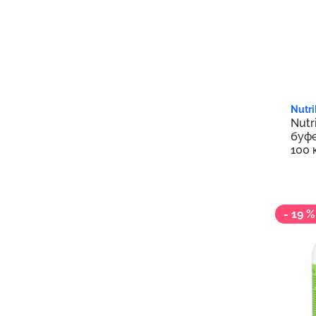
1 0
Nutri
Nutr
буфе
100 
- 19 %