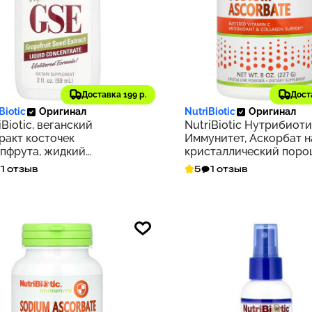
40 ₽
1 494 ₽
Доставка 199 р.
Дост
164
Biotic
Оригинал
NutriBiotic
Оригинал
iBiotic, веганский
NutriBiotic Нутрибиоти
ракт косточек
Иммунитет, Аскорбат н
пфрута, жидкий
кристаллический поро
ентрат, 100 мг, 59 мл (2
унций (227 г)
1 отзыв
5
1 отзыв
. унции)