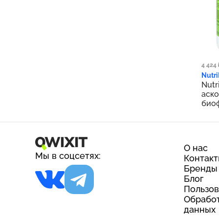
3 
4 424 
Nutri
Nutr
аско
био
мине
О нас
Мы в соцсетях:
Контак
Бренды
Блог
Пользов
Обработ
данных