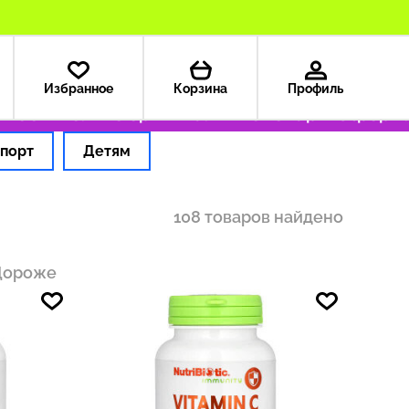
Избранное
Корзина
Профиль
9 ₽
Только оригинальные товары
Оформляем
порт
Детям
108 товаров найдено
Дороже