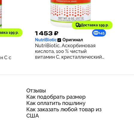
Доставка 199 р.
1 453 ₽
авка 199 р.
128
145
NutriBiotic
Оригинал
NutriBiotic, Аскорбиновая
кислота, 100 % чистый
витамин С, кристаллический
н C с
порошок, 227 г (8 унций)
нций)
Отзывы
Как подобрать размер
Как оплатить пошлину
Как заказать любой товар из
США