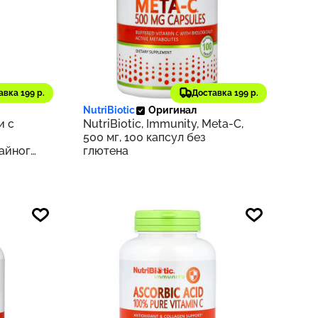
1 575 ₽
авка 199 р.
Доставка 199 р.
104
158
NutriBiotic
Оригинал
и с
NutriBiotic, Immunity, Meta-C,
500 мг, 100 капсул без
чайного
глютена
унция)