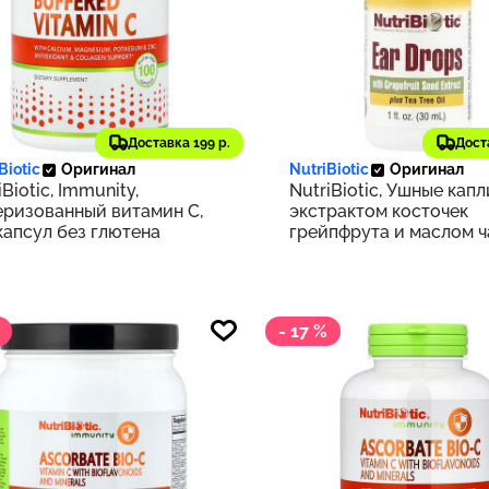
91 ₽
1 042 ₽
Доставка 199 р.
Дост
109
Biotic
Оригинал
NutriBiotic
Оригинал
iBiotic, Immunity,
NutriBiotic, Ушные капл
ризованный витамин C,
экстрактом косточек
капсул без глютена
грейпфрута и маслом 
дерева, 30 мл (1 жидк. 
- 17 %