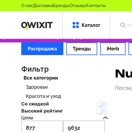
О нас
Доставка
Бренды
Отзывы
Контакты
Каталог
игинальные товары
Оформляем заказ за 1 ч
Распродажа
Тренды
iHerb
Фильтр
Nu
Все категории
Здоровье
После
Красота и уход
Со скидкой
Высокий рейтинг
Цены