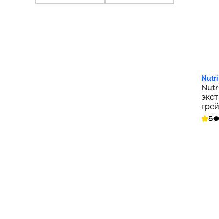
1 6
Nutri
Nutr
экст
грей
конц
5
жидк