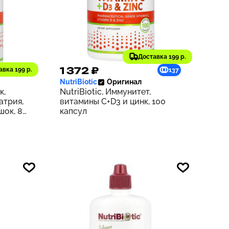
Доставка 199 р.
1 372 ₽
авка 199 р.
149
137
NutriBiotic
Оригинал
к,
NutriBiotic, Иммунитет,
атрия,
витамины C+D3 и цинк, 100
шок, 8
капсул