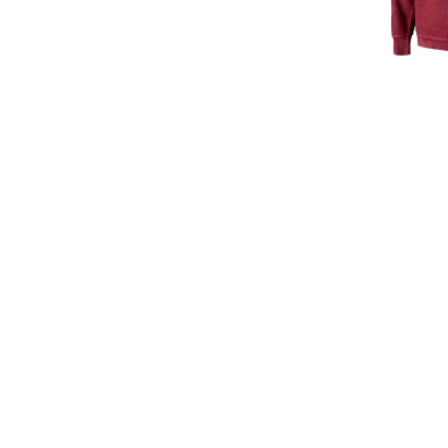
6 8
8 483 
Pres
Толс
Flor
Cord
Arch
Garn