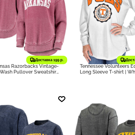
76 ₽
4 712 ₽
638
₽
5 932 ₽
старая цена
старая цена
sbox
Оригинал
Pressbox
Оригинал
товка Women's Cardinal
Футболка Women's Whi
Доставка 199 р.
Дост
nsas Razorbacks Vintage-
Tennessee Volunteers Ed
 Wash Pullover Sweatshirt
Long Sleeve T-shirt | Wh
dinal