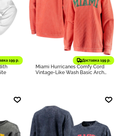
6 819 ₽
471
682
8 483 ₽
старая цена
Pressbox
Оригинал
te
Свитер Women's Orange
авка 199 р.
Доставка 199 р.
ith
Miami Hurricanes Comfy Cord
ite
Vintage-Like Wash Basic Arch
Pullover Sweatshirt | Orange