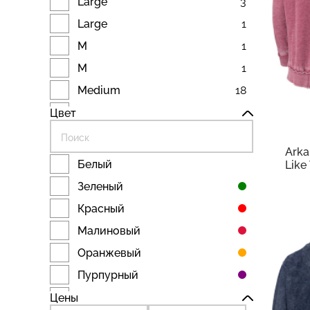
Large
3
Large
1
M
1
M
1
Medium
18
6 3
Medium
3
7 929 
Цвет
Pres
S
5
Толс
Arka
S
1
Белый
Like
| Car
Small
27
Зеленый
Small
1
Красный
XLarge
24
Малиновый
XLarge
3
Оранжевый
XLarge
1
Пурпурный
XXLarge
14
Серебряный
Цены