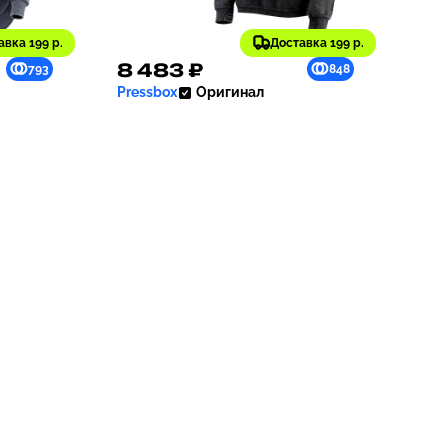
авка 199 р.
Доставка 199 р.
8 483 ₽
793
848
Pressbox
Оригинал
vy
Толстовка Women's Black
ike
Maryland Terrapins Comfy
t |
Cord Vintage-Like Wash Basic
Arch Pullover Sweatshirt |
Black