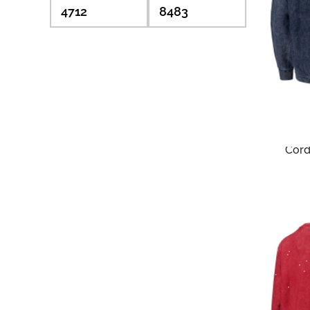
XXLarge
2
Серый
Синий
Черный
8 
Pres
Толс
Mich
Cord
Arch
Nav