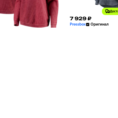
Дост
19 ₽
7 929 ₽
682
Pressbox
Оригинал
₽
старая цена
Толстовка Women's Na
sbox
Оригинал
Auburn Tigers Vintage-L
товка Women's Garnet
Доставка 199 р.
Wash Pullover Sweatshir
ida State Seminoles Comfy
Navy
 Vintage-Like Wash Basic
 Pullover Sweatshirt |
et