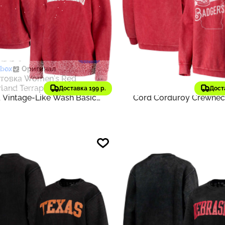
483 ₽
7 929 ₽
848
sbox
Оригинал
Pressbox
Оригинал
товка Women's Red
Толстовка Women's Re
land Terrapins Comfy
Wisconsin Badgers Com
Доставка 199 р.
Дост
 Vintage-Like Wash Basic
Cord Corduroy Crewnec
 Pullover Sweatshirt | Red
Sweatshirt | Red