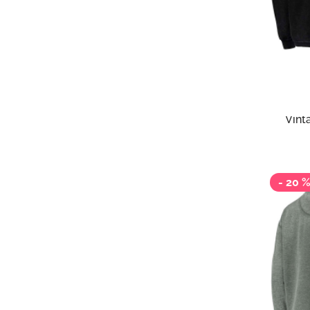
8 
Pres
Толс
Texa
Vint
Pull
- 20 