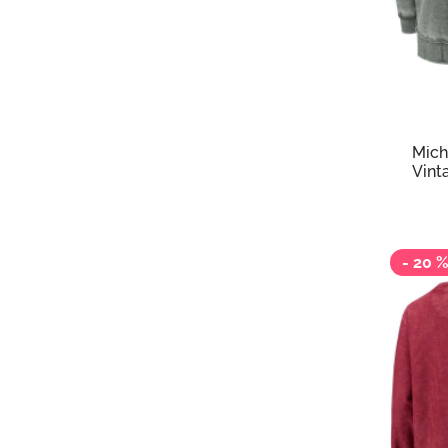
6 3
7 929 
Pres
Толс
Mich
Vint
Swea
- 20 