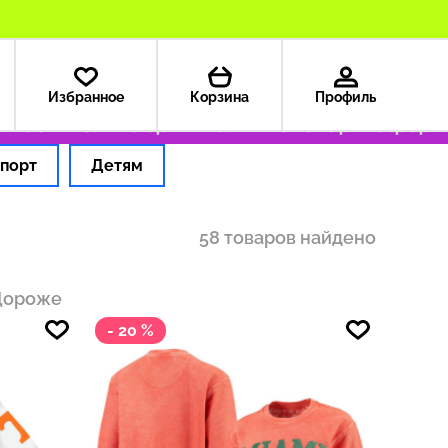
Избранное
Корзина
Профиль
₽
Только оригинальные товары
Оформляем за
порт
Детям
58 товаров найдено
Дороже
- 20 %