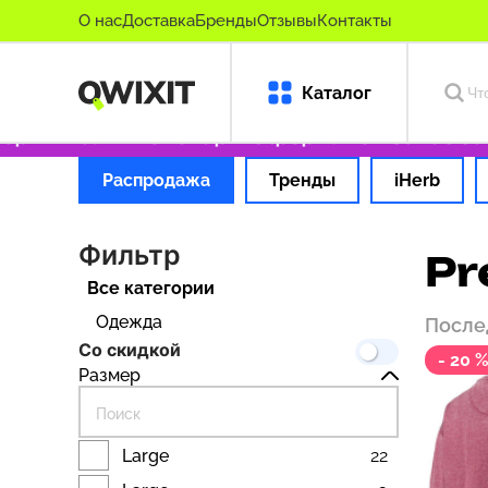
О нас
Доставка
Бренды
Отзывы
Контакты
Каталог
инальные товары
Оформляем заказ за 1 час
Распродажа
Тренды
iHerb
Фильтр
Pr
Все категории
Одежда
После
Со скидкой
- 20 
Размер
Large
22