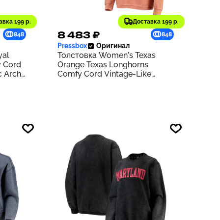
авка 199 р.
Доставка 199 р.
8 483 ₽
848
848
Pressbox
Оригинал
yal
Толстовка Women's Texas
 Cord
Orange Texas Longhorns
c Arch
Comfy Cord Vintage-Like
yal
Wash Basic Arch Pullover
Sweatshirt | Texas Orange