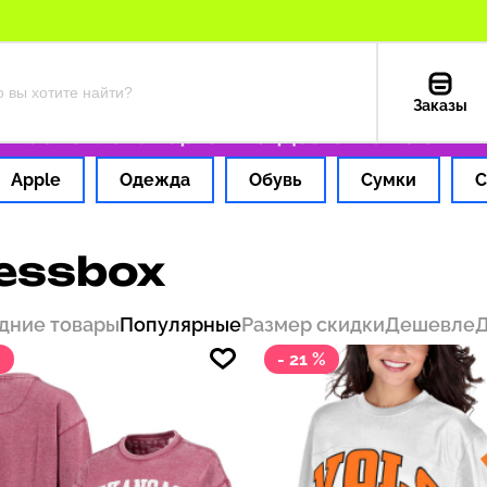
Заказы
Оплата картой РФ
Доставка из США — 199 
Apple
Одежда
Обувь
Сумки
С
essbox
дние товары
Популярные
Размер скидки
Дешевле
%
- 21 %