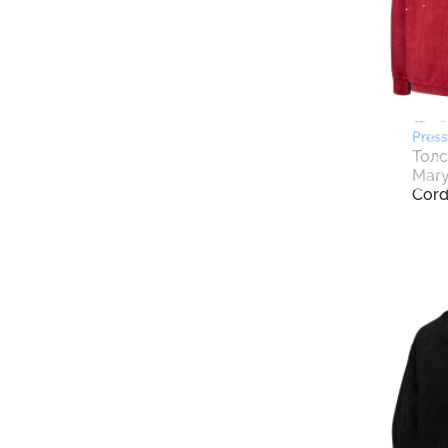
8 
Pres
Толс
Mary
Cord
Arch