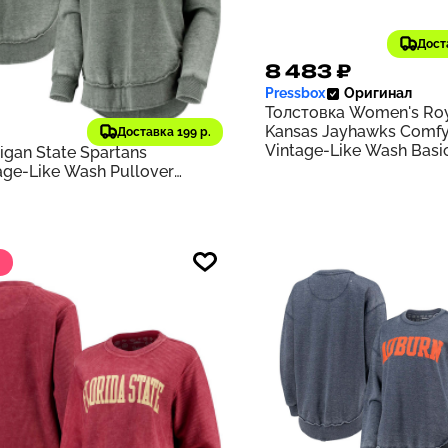
Дост
76 ₽
8 483 ₽
638
Pressbox
Оригинал
₽
старая цена
Толстовка Women's Ro
sbox
Оригинал
Kansas Jayhawks Comfy
товка Women's Green
Доставка 199 р.
Vintage-Like Wash Basi
igan State Spartans
Pullover Sweatshirt | Ro
age-Like Wash Pullover
tshirt | Green
%