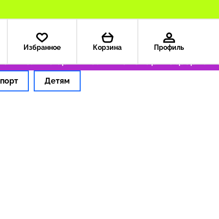
Избранное
Корзина
Профиль
9 ₽
Только оригинальные товары
Оформляем 
порт
Детям