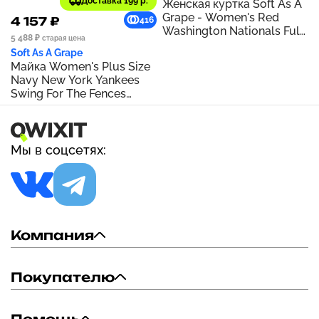
Доставка 199 р.
Женская куртка Soft As A
Grape - Women's Red
4 157 ₽
416
Washington Nationals Full-
5 488 ₽
старая цена
Zip Hoodie Jacket
Soft As A Grape
Майка Women's Plus Size
Navy New York Yankees
Swing For The Fences
Racerback Tank Top | Navy
Мы в соцсетях:
Компания
Покупателю