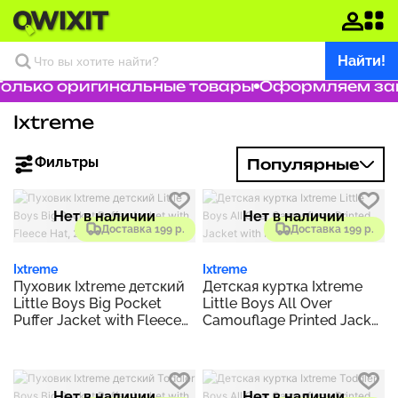
Найти!
олько оригинальные товары
Оформляем зака
Ixtreme
Фильтры
Популярные
Нет в наличии
Нет в наличии
Доставка 199 р.
Доставка 199 р.
Ixtreme
Ixtreme
Пуховик Ixtreme детский
Детская куртка Ixtreme
Little Boys Big Pocket
Little Boys All Over
Puffer Jacket with Fleece
Camouflage Printed Jacket
Hat, 2 Piece Set
with Fleece Hat, 2 Piece
Set
Нет в наличии
Нет в наличии