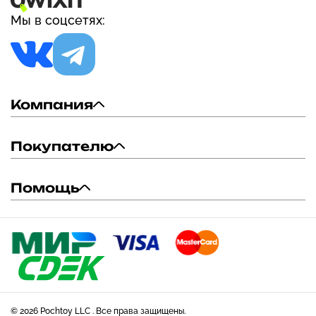
Мы в соцсетях:
Компания
Покупателю
Помощь
© 2026 Pochtoy LLC . Все права защищены.