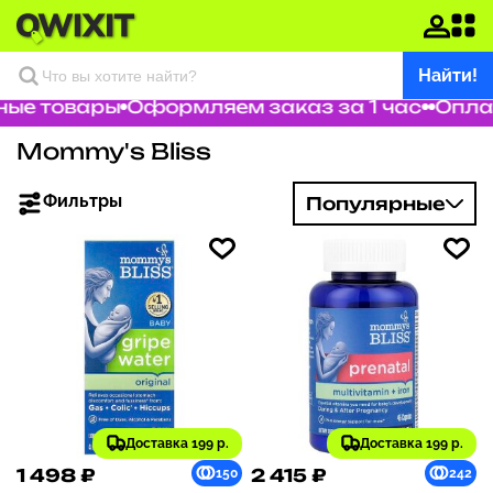
Найти!
ые товары
Оформляем заказ за 1 час
Оплат
Mommy's Bliss
Фильтры
Популярные
Доставка 199 р.
Доставка 199 р.
1 498 ₽
2 415 ₽
150
242