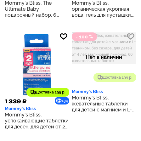
Mommy's Bliss, The
Mommy's Bliss,
Ultimate Baby
органическая укропная
подарочный набор, 6
вода, гель для пустышки,
предметов
для младенцев от 2
недель, 15 г (0,53 унции)
- 100 %
Нет в наличии
Доставка 199 р.
Mommy's Bliss
Доставка 199 р.
Mommy's Bliss,
1 339 ₽
134
жевательные таблетки
Mommy's Bliss
для детей с магнием и L-
Mommy's Bliss,
теанином, без сахара, для
успокаивающие таблетки
детей от 4 лет, малиновый
для дёсен, для детей от 2
лимонад, 60 жевательных
месяцев, 140 таблеток
таблеток