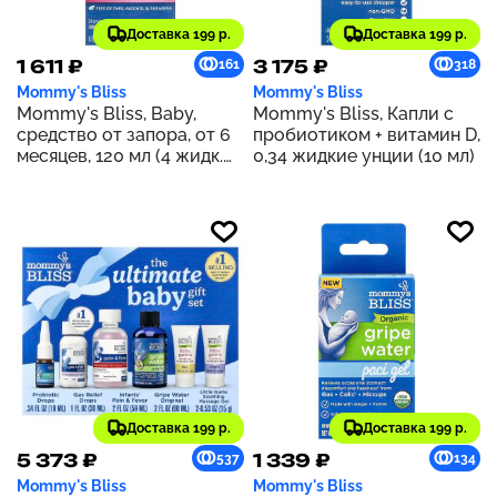
Доставка 199 р.
Доставка 199 р.
1 611 ₽
3 175 ₽
161
318
Mommy's Bliss
Mommy's Bliss
Mommy's Bliss, Baby,
Mommy's Bliss, Капли с
средство от запора, от 6
пробиотиком + витамин D,
месяцев, 120 мл (4 жидк.
0,34 жидкие унции (10 мл)
унции)
Доставка 199 р.
Доставка 199 р.
5 373 ₽
1 339 ₽
537
134
Mommy's Bliss
Mommy's Bliss