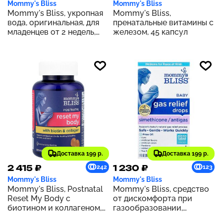
Mommy's Bliss
Mommy's Bliss
Mommy's Bliss, укропная
Mommy's Bliss,
вода, оригинальная, для
пренатальные витамины с
младенцев от 2 недель,
железом, 45 капсул
120 мл (4 жидк. унции)
Доставка 199 р.
Доставка 199 р.
2 415 ₽
1 230 ₽
242
123
Mommy's Bliss
Mommy's Bliss
Mommy's Bliss, Postnatal
Mommy's Bliss, средство
Reset My Body с
от дискомфорта при
биотином и коллагеном,
газообразовании,
натуральный лимон, 60
симетиконовые капли, от