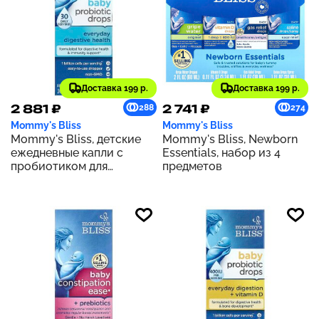
Доставка 199 р.
Доставка 199 р.
2 881 ₽
2 741 ₽
288
274
Mommy's Bliss
Mommy's Bliss
Mommy's Bliss, детские
Mommy's Bliss, Newborn
ежедневные капли с
Essentials, набор из 4
пробиотиком для
предметов
улучшения пищеварения,
для новорожденных и
старше, 10 мл (0,34 жидк.
унции)