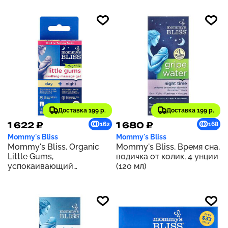
жевательных таблеток
рождения, 30 мл (1 жидк.
унция)
Доставка 199 р.
Доставка 199 р.
1 622 ₽
1 680 ₽
162
168
Mommy's Bliss
Mommy's Bliss
Mommy's Bliss, Organic
Mommy's Bliss, Время сна,
Little Gums,
водичка от колик, 4 унции
успокаивающий
(120 мл)
массажный гель,
дневной/ночной пакет,
для детей в возрасте от 2
месяцев, 2 тюбика, 15 г
(0,53 унции) каждый