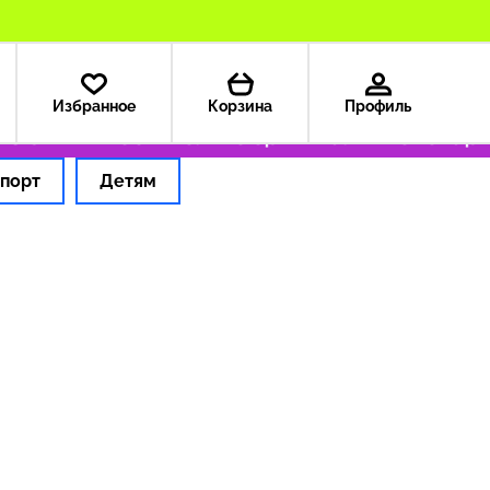
Избранное
Корзина
Профиль
з США — 199 ₽
Только оригинальные товары
порт
Детям