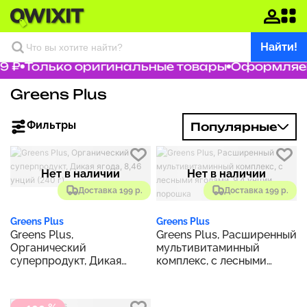
Найти!
9 ₽
Только оригинальные товары
Оформляем 
Greens Plus
Фильтры
Популярные
Нет в наличии
Нет в наличии
Доставка 199 р.
Доставка 199 р.
Greens Plus
Greens Plus
Greens Plus,
Greens Plus, Расширенный
Органический
мультивитаминный
суперпродукт, Дикая
комплекс, с лесными
ягода, 8,46 унций (240 г)
ягодами, 9,4 унции
порошка