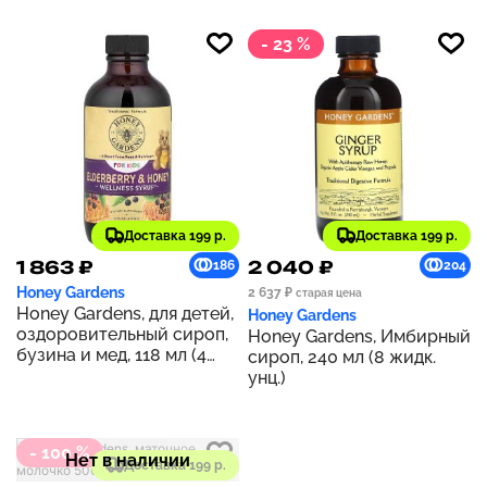
унции)
- 23 %
Доставка 199 р.
Доставка 199 р.
1 863 ₽
2 040 ₽
186
204
Honey Gardens
2 637 ₽
старая цена
Honey Gardens, для детей,
Honey Gardens
оздоровительный сироп,
Honey Gardens, Имбирный
бузина и мед, 118 мл (4
сироп, 240 мл (8 жидк.
жидк. унции)
унц.)
- 100 %
Нет в наличии
Доставка 199 р.