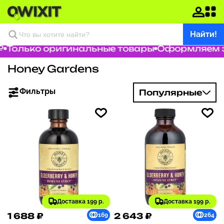
Найти!
₽
Только оригинальные товары
Оформляем за
Honey Gardens
Фильтры
Популярные
Доставка 199 р.
Доставка 199 р.
1 688 ₽
2 643 ₽
169
264