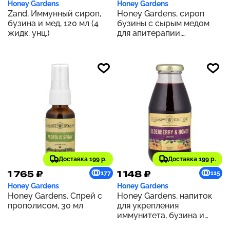
Honey Gardens
Honey Gardens
Zand, Иммунный сироп,
Honey Gardens, сироп
бузина и мед, 120 мл (4
бузины с сырым медом
жидк. унц.)
для апитерапии,
органическим яблочным
уксусом и прополисом,
240 мл (8 жидк. унций)
Доставка 199 р.
Доставка 199 р.
1 765 ₽
1 148 ₽
177
115
Honey Gardens
Honey Gardens
Honey Gardens, Спрей с
Honey Gardens, напиток
прополисом, 30 мл
для укрепления
иммунитета, бузина и
мед, 298 мл (10,1 жидк.