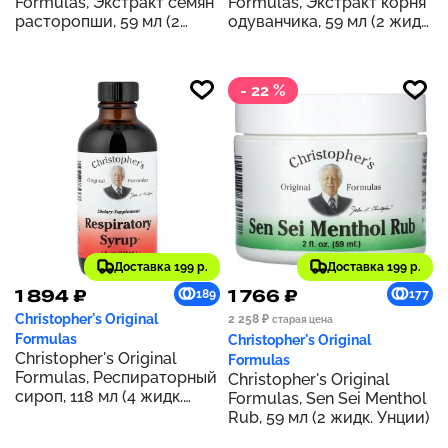
Formulas, Экстракт семян
Formulas, Экстракт корня
расторопши, 59 мл (2
одуванчика, 59 мл (2 жидк.
жидк. унц.)
унц.)
- 22 %
Доставка 199 р.
Доставка 199 р.
1 894 ₽
1 766 ₽
189
177
Christopher's Original
2 258 ₽
старая цена
Formulas
Christopher's Original
Christopher's Original
Formulas
Formulas, Респираторный
Christopher's Original
сироп, 118 мл (4 жидк.
Formulas, Sen Sei Menthol
унц.)
Rub, 59 мл (2 жидк. Унции)