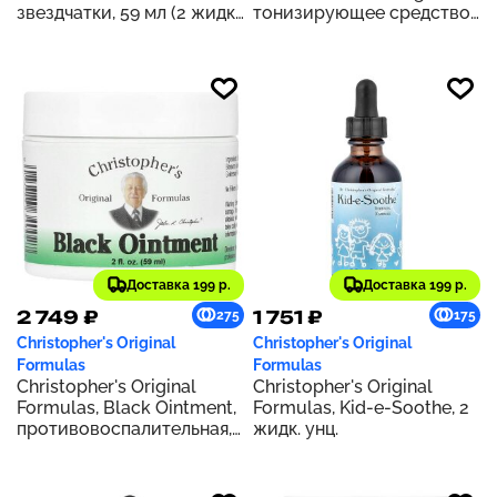
звездчатки, 59 мл (2 жидк.
тонизирующее средство
Унции)
для кишечника, 59,14 мл (2
жидк. унции)
Доставка 199 р.
Доставка 199 р.
2 749 ₽
1 751 ₽
275
175
Christopher's Original
Christopher's Original
Formulas
Formulas
Christopher's Original
Christopher's Original
Formulas, Black Ointment,
Formulas, Kid-e-Soothe, 2
противовоспалительная,
жидк. унц.
59 мл (2 жидкие унции)