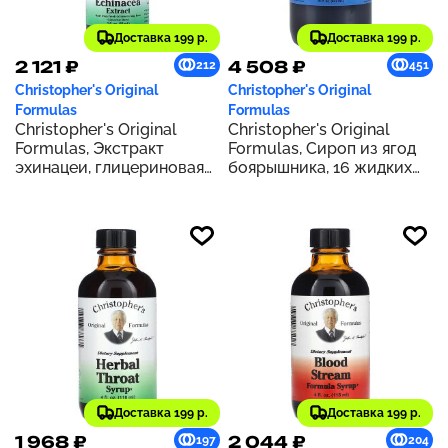
Доставка 199 р.
Доставка 199 р.
2 121 ₽
4 508 ₽
212
451
Christopher's Original
Christopher's Original
Formulas
Formulas
Christopher's Original
Christopher's Original
Formulas, Экстракт
Formulas, Сироп из ягод
эхинацеи, глицериновая
боярышника, 16 жидких
основа, 59 мл (2 жидк.
унций (472 мл)
унц.)
Доставка 199 р.
Доставка 199 р.
1 968 ₽
2 044 ₽
197
204