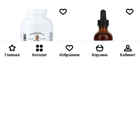
Главная
Каталог
Избранное
Корзина
Кабинет
Доставка 199 р.
Доставка 199 р.
2 719 ₽
1 857 ₽
272
186
Christopher's Original
Christopher's Original
Formulas
Formulas
Christopher's Original
Christopher's Original
Formulas, Vitalerbs, 675
Formulas, Экстракт корня
мг, 180 капсул
гортензии, 59 мл (2 жидк.
унц.)
- 22 %