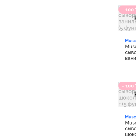
- 100
Musc
Musc
сыво
вани
(5 ф
- 100
Musc
Musc
сыво
шок