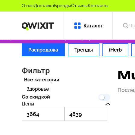
О нас
Доставка
Бренды
Отзывы
Контакты
Каталог
оригинальные товары
Оформляем заказ за 1
Распродажа
Тренды
iHerb
Фильтр
Mu
Все категории
Здоровье
После
Со скидкой
Цены