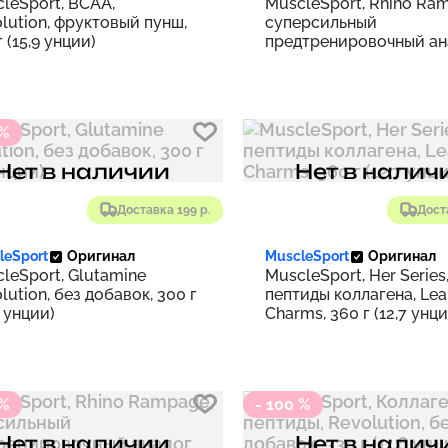
leSport, BCAA,
MuscleSport, Rhino Ra
lution, фруктовый пунш,
суперсильный
г (15,9 унции)
предтренировочный ан
радужные конфеты, 210 г
унции)
 %
Нет в наличии
Нет в налич
Доставка 199 р.
Дост
leSport
Оригинал
MuscleSport
Оригинал
leSport, Glutamine
MuscleSport, Her Series
lution, без добавок, 300 г
пептиды коллагена, Lea
6 унции)
Charms, 360 г (12,7 унци
 %
- 100 %
Нет в наличии
Нет в налич