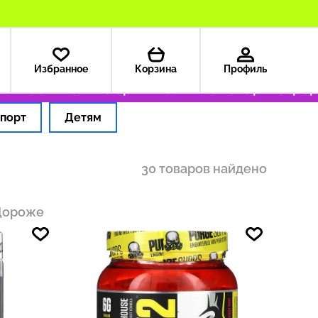
Избранное
Корзина
Профиль
199 ₽
Только оригинальные товары
Оформляе
порт
Детям
30 товаров найдено
Дороже