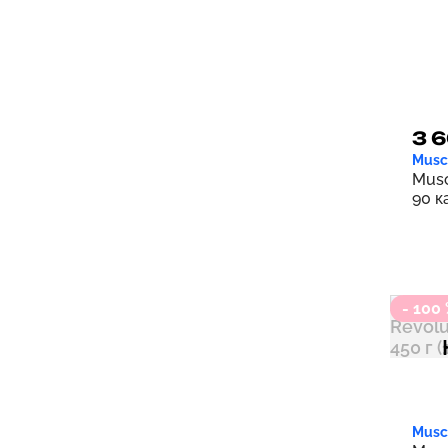
3 6
Musc
Musc
90 к
- 100
Musc