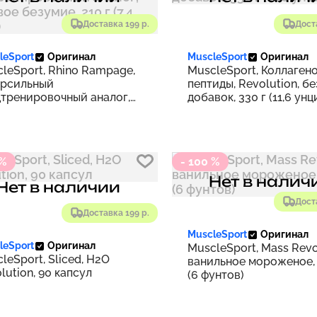
Доставка 199 р.
Дост
leSport
Оригинал
MuscleSport
Оригинал
leSport, Rhino Rampage,
MuscleSport, Коллаген
ерсильный
пептиды, Revolution, бе
тренировочный аналог,
добавок, 330 г (11,6 унц
овое безумие, 210 г (7,4
и)
 %
- 100 %
Нет в налич
Нет в наличии
Дост
Доставка 199 р.
MuscleSport
Оригинал
leSport
Оригинал
MuscleSport, Mass Revo
leSport, Sliced, H2O
ванильное мороженое, 
lution, 90 капсул
(6 фунтов)