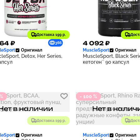
Доставка 199 р.
Дост
64 ₽
4 092 ₽
366
leSport
Оригинал
MuscleSport
Оригинал
leSport, Detox, Her Series,
MuscleSport, Black Seri
апсул
кетоген`` 90 капсул
 %
- 100 %
Нет в наличии
Нет в налич
Доставка 199 р.
Дост
leSport
Оригинал
MuscleSport
Оригинал