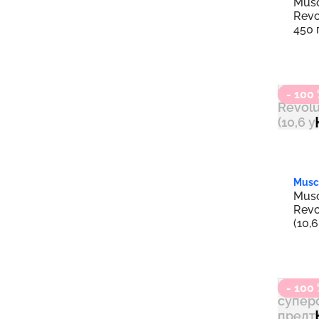
Musc
Revo
450 
- 100
Musc
Musc
Revo
(10,
- 100