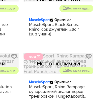
авка 199 р.
Доставка 199 р.
MuscleSport
Оригинал
овые
MuscleSport, Black Series,
з
Rhino, сок джунглей, 460 г
ии)
(16,2 унции)
- 100 %
ии
Нет в наличии
авка 199 р.
Доставка 199 р.
MuscleSport
Оригинал
lution,
MuscleSport, Rhino Rampage,
2721 г
суперсильный аналог перед
тренировкой, Fuhgettaboutit
Fruit Punch, 210 г (7,4 унции)