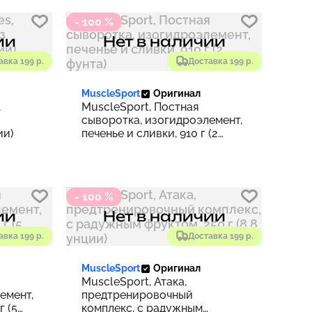
- 100 %
ии
Нет в наличии
авка 199 р.
Доставка 199 р.
MuscleSport
Оригинал
,
MuscleSport, Постная
сыворотка, изогидроэлемент,
ии)
печенье и сливки, 910 г (2
фунта)
- 100 %
ии
Нет в наличии
авка 199 р.
Доставка 199 р.
MuscleSport
Оригинал
MuscleSport, Атака,
емент,
предтренировочный
г (5
комплекс, с радужным