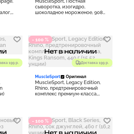
mpage,
MuscleSport, Постная
сыворотка, изогидро,
алог,
шоколадное мороженое, 908
 (7,4
г (2 фунта)
- 100 %
ии
Нет в наличии
авка 199 р.
Доставка 199 р.
MuscleSport
Оригинал
,
MuscleSport, Legacy Edition,
n
Rhino, предтренировочный
и)
комплекс премиум-класса,
Kings Ransom, 440 г (15,52
унции)
- 100 %
ии
Нет в наличии