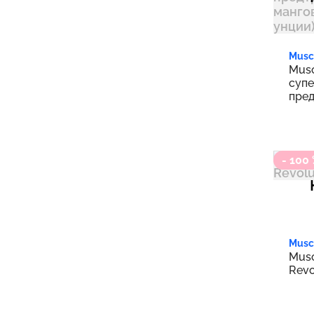
Musc
Musc
суп
пред
манг
унци
- 100
Musc
Musc
Revo