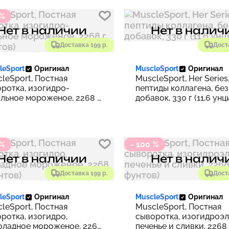
 %
Нет в наличии
Нет в налич
Доставка 199 р.
Дост
leSport
Оригинал
MuscleSport
Оригинал
leSport, Постная
MuscleSport, Her Series
ротка, изогидро-
пептиды коллагена, без
льное мороженое, 2268 г
добавок, 330 г (11,6 унц
унтов)
 %
- 100 %
Нет в наличии
Нет в налич
Доставка 199 р.
Дост
leSport
Оригинал
MuscleSport
Оригинал
leSport, Постная
MuscleSport, Постная
ротка, изогидро,
сыворотка, изогидроэл
оладное мороженое, 2268
печенье и сливки, 2268 