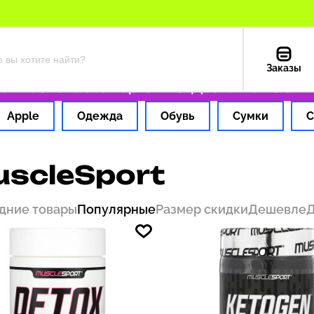
Заказы
 час
Оплата картой РФ
Доставка из США — 
Apple
Одежда
Обувь
Сумки
С
scleSport
дние товары
Популярные
Размер скидки
Дешевле