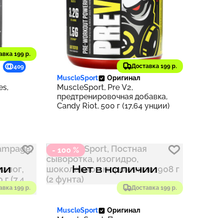
авка 199 р.
4 839 ₽
Доставка 199 р.
409
484
MuscleSport
Оригинал
es,
MuscleSport, Pre V2,
предтренировочная добавка,
Candy Riot, 500 г (17,64 унции)
- 100 %
ии
Нет в наличии
авка 199 р.
Доставка 199 р.
MuscleSport
Оригинал