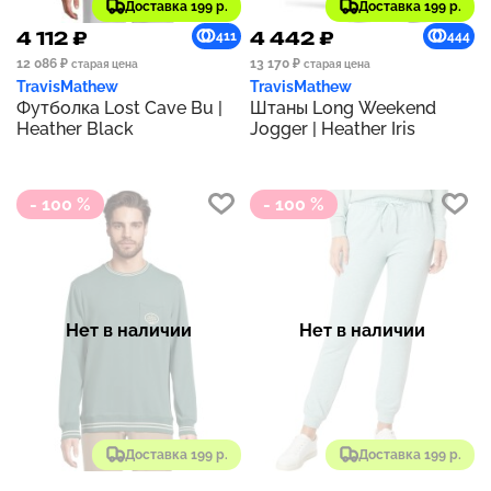
Доставка 199 р.
Доставка 199 р.
4 112 ₽
4 442 ₽
411
444
12 086 ₽
13 170 ₽
старая цена
старая цена
TravisMathew
TravisMathew
Футболка Lost Cave Bu |
Штаны Long Weekend
Heather Black
Jogger | Heather Iris
- 100 %
- 100 %
Нет в наличии
Нет в наличии
Доставка 199 р.
Доставка 199 р.