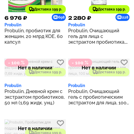
Доставка 199 р.
Доставка 199 р.
6 976 ₽
2 280 ₽
698
228
Probulin
Probulin
Probulin, пробиотик для
Probulin, Очищающий
женщин, 20 млрд КОЕ, 60
гель для лица с
капсул
экстрактом пробиотика,
лаванды и цитрусовых,
100 мл (3,38 жидк. унц.)
- 100 %
- 100 %
Нет в наличии
Нет в наличии
Доставка 199 р.
Доставка 199 р.
Probulin
Probulin
Probulin, Дневной крем с
Probulin, Очищающий
экстрактом пробиотиков,
гель с пробиотическим
50 мл (1,69 жидк. унц.)
экстрактом для лица, 100
мл (3,38 жидк. унц.)
Нет в наличии
Доставка 199 р.