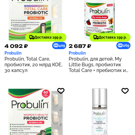
Доставка 199 р.
Доставка 199 р.
4 092 ₽
2 687 ₽
409
269
Probulin
Probulin
Probulin, Total Care,
Probulin, для детей, My
пробиотик, 20 млрд КОЕ,
Little Bugs, пробиотик
30 капсул
Total Care + пребиотик и
постбиотик, арбуз, 30
жевательных таблеток