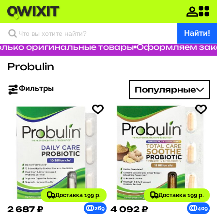
Найти!
лько оригинальные товары
Оформляем заказ 
Probulin
Фильтры
Популярные
Доставка 199 р.
Доставка 199 р.
2 687 ₽
4 092 ₽
269
409