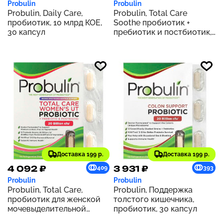
Probulin
Probulin
Probulin, Daily Care,
Probulin, Total Care
пробиотик, 10 млрд КОЕ,
Soothe пробиотик +
30 капсул
пребиотик и постбиотик,
15 млрд КОЕ, 30 капсул
Доставка 199 р.
Доставка 199 р.
4 092 ₽
3 931 ₽
409
393
Probulin
Probulin
Probulin, Total Care,
Probulin, Поддержка
пробиотик для женской
толстого кишечника,
мочевыделительной
пробиотик, 30 капсул
системы, 20 млрд КОЕ, 30