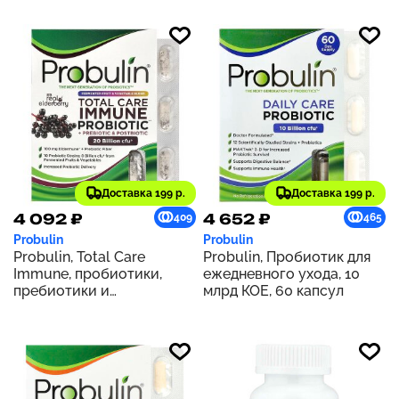
капсул
Доставка 199 р.
Доставка 199 р.
4 092 ₽
4 652 ₽
409
465
Probulin
Probulin
Probulin, Total Care
Probulin, Пробиотик для
Immune, пробиотики,
ежедневного ухода, 10
пребиотики и
млрд КОЕ, 60 капсул
постбиотики с настоящей
бузиной, 20 млрд, 30
капсул (20 млрд КОЕ в 1
капсуле)