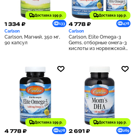
Доставка 199 р.
Доставка 199 р.
1 334 ₽
4 778 ₽
133
478
Carlson
Carlson
Carlson, Магний, 350 мг,
Carlson, Elite Omega-3
90 капсул
Gems, отборные омега-3
кислоты из норвежской
рыбы дикого улова,
натуральный лимонный
вкус, 1600 мг, 120 капсул
(800 мг в 1 капсуле)
Доставка 199 р.
Доставка 199 р.
4 778 ₽
2 691 ₽
478
269