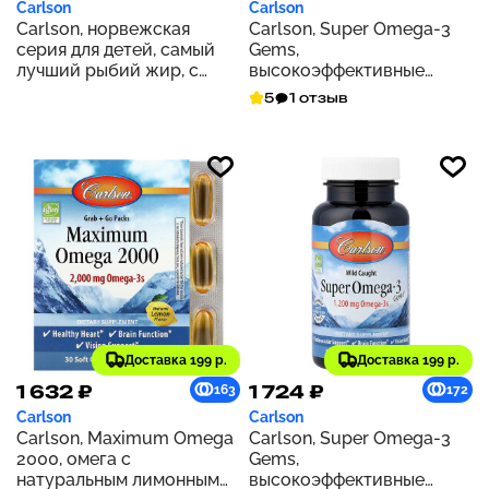
Carlson
Carlson
Carlson, норвежская
Carlson, Super Omega-3
серия для детей, самый
Gems,
лучший рыбий жир, с
высокоэффективные
натуральным ягодным
омега-3 кислоты из рыбы
5
1 отзыв
вкусом, 800 мг, 200 мл
дикого улова, 1200 мг, 100
(6,7 жидк. унции)
+ 30 капсул (600 мг в 1
капсуле)
Доставка 199 р.
Доставка 199 р.
1 632 ₽
1 724 ₽
163
172
Carlson
Carlson
Carlson, Maximum Omega
Carlson, Super Omega-3
2000, омега с
Gems,
натуральным лимонным
высокоэффективные