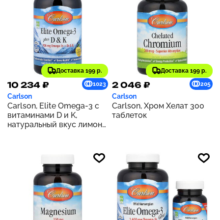
Доставка 199 р.
Доставка 199 р.
10 234 ₽
2 046 ₽
1023
205
Carlson
Carlson
Carlson, Elite Omega-3 с
Carlson, Хром Хелат 300
витаминами D и K,
таблеток
натуральный вкус лимона,
180 мягких таблеток