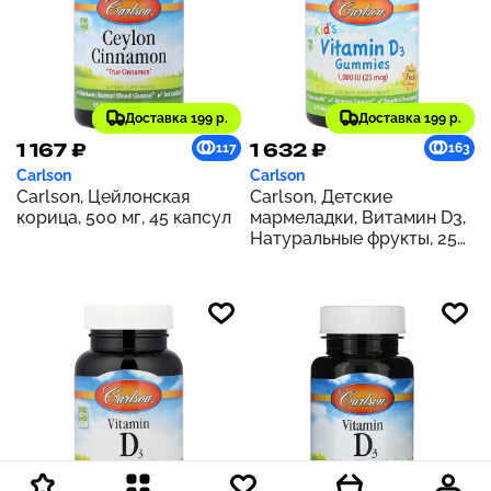
Доставка 199 р.
Доставка 199 р.
1 167 ₽
1 632 ₽
117
163
Carlson
Carlson
Carlson, Цейлонская
Carlson, Детские
корица, 500 мг, 45 капсул
мармеладки, Витамин D3,
Натуральные фрукты, 25
мкг (1000 МЕ), 60
вегетарианских
мармеладок