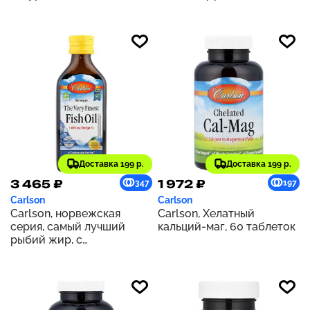
вкусом, 2000 мг, 30
омега-3 кислоты из рыбы
капсул (1000 мг в 1
дикого улова, 1200 мг, 50
капсуле)
капсул (600 мг в 1
капсуле)
Доставка 199 р.
Доставка 199 р.
3 465 ₽
1 972 ₽
347
197
Carlson
Carlson
Carlson, норвежская
Carlson, Хелатный
серия, самый лучший
кальций-маг, 60 таблеток
рыбий жир, с
натуральным лимонным
вкусом, 1600 мг, 200 мл
(6,7 жидк. унции)