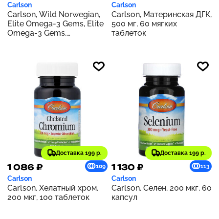
Carlson
Carlson
Carlson, Wild Norwegian,
Carlson, Материнская ДГК,
Elite Omega-3 Gems, Elite
500 мг, 60 мягких
Omega-3 Gems,
таблеток
натуральный лимонный
вкус, 1600 мг, 90 капсул
(800 мг в одной капсуле)
Доставка 199 р.
Доставка 199 р.
1 086 ₽
1 130 ₽
109
113
Carlson
Carlson
Carlson, Хелатный хром,
Carlson, Селен, 200 мкг, 60
200 мкг, 100 таблеток
капсул