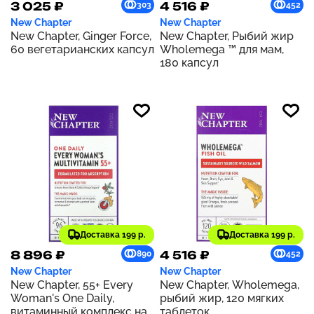
3 025 ₽
4 516 ₽
303
452
New Chapter
New Chapter
New Chapter, Ginger Force,
New Chapter, Рыбий жир
60 вегетарианских капсул
Wholemega ™ для мам,
180 капсул
Доставка 199 р.
Доставка 199 р.
8 896 ₽
4 516 ₽
890
452
New Chapter
New Chapter
New Chapter, 55+ Every
New Chapter, Wholemega,
Woman's One Daily,
рыбий жир, 120 мягких
витаминный комплекс на
таблеток