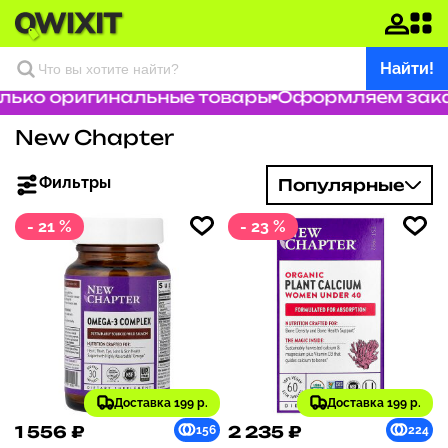
Найти!
ко оригинальные товары
Оформляем заказ за
New Chapter
Фильтры
Популярные
- 21 %
- 23 %
Доставка 199 р.
Доставка 199 р.
1 556 ₽
2 235 ₽
156
224