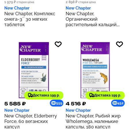
1 979 ₽
2 898 ₽
старая цена
старая цена
New Chapter
New Chapter
New Chapter, Комплекс
New Chapter,
омега-3`` 30 мягких
Органический
таблеток
растительный кальций,
для женщин до 40 лет, 60
вегетарианских таблеток
для снижения веса
Доставка 199 р.
Доставка 199 р.
5 585 ₽
4 516 ₽
559
452
New Chapter
New Chapter
New Chapter, Elderberry
New Chapter, Рыбий жир
Force, 60 веганских
Wholemega, маленькие
капсул
капсулы, 180 капсул