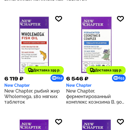
основе цельных
продуктов для женщин
старше 55 лет, 96
вегетарианских таблеток
Доставка 199 р.
Доставка 199 р.
6 119 ₽
6 546 ₽
612
655
New Chapter
New Chapter
New Chapter, рыбий жир
New Chapter,
Wholemega, 180 мягких
ферментированный
таблеток
комплекс коэнзима В, 90
вегетарианских таблеток