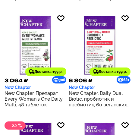
Доставка 199 р.
Доставка 199 р.
3 064 ₽
6 806 ₽
306
681
New Chapter
New Chapter
New Chapter, Препарат
New Chapter, Daily Dual
Every Woman's One Daily
Biotic, пробиотик и
Multi, 48 таблеток
пребиотик, 60 веганских
капсул
- 22 %