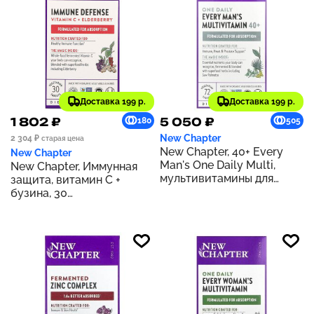
Доставка 199 р.
Доставка 199 р.
1 802 ₽
5 050 ₽
180
505
New Chapter
2 304 ₽
старая цена
New Chapter, 40+ Every
New Chapter
Man's One Daily Multi,
New Chapter, Иммунная
мультивитамины для
защита, витамин C +
мужчин, 72 растительные
бузина, 30
таблетки
вегетарианских таблеток