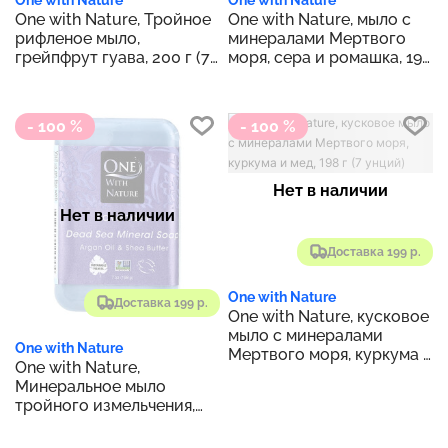
One with Nature
One with Nature
One with Nature, Тройное
One with Nature, мыло с
рифленое мыло,
минералами Мертвого
грейпфрут гуава, 200 г (7
моря, сера и ромашка, 198
унций)
г (7 унций)
- 100 %
- 100 %
Нет в наличии
Нет в наличии
Доставка 199 р.
One with Nature
Доставка 199 р.
One with Nature, кусковое
мыло с минералами
One with Nature
Мертвого моря, куркума и
One with Nature,
мед, 198 г (7 унций)
Минеральное мыло
тройного измельчения,
лаванда, 200 г (7 унций)