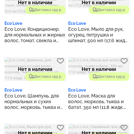
Нет в наличии
Нет в наличии
Доставка 199 р.
Доставка 199 р.
Eco Love
Eco Love
Eco Love, Кондиционер,
Eco Love, Мыло для рук,
для нормальных и жирных
огурец, петрушка и
волос, томат, свекла и
шпинат, 500 мл (17,6 жидк.
красный перец, 500 мл
Унции)
(17,6 жидк. унц.)
Нет в наличии
Нет в наличии
Доставка 199 р.
Доставка 199 р.
Eco Love
Eco Love
Eco Love, Шампунь, для
Eco Love, Маска для
нормальных и сухих
волос, морковь, тыква и
волос, морковь, тыква и
батат, 350 мл (11,8 жидк.
батат, 500 мл (17,6 жидк.
Унции)
Унции)
Нет в наличии
Нет в наличии