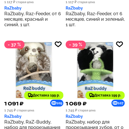
1 117 ₽
1 117 ₽
старая цена
старая цена
RaZbaby
RaZbaby
RaZbaby, Raz-Feeder, от 6
RaZbaby, Raz-Feeder, от 6
месяцев, красный и
месяцев, синий и зеленый,
синий, 1 шт.
1 шт.
- 37 %
- 39 %
Доставка 199 р.
Доставка 199 р.
1 091 ₽
1 069 ₽
109
107
1 745 ₽
1 745 ₽
старая цена
старая цена
RaZbaby
RaZbaby
RaZbaby, RaZ-Buddy,
RaZbaby, набор для
набор для прорезывания
прорезывания зубов, от 0