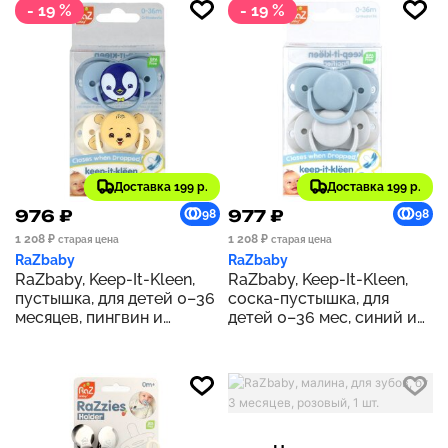
- 19 %
- 19 %
Доставка 199 р.
Доставка 199 р.
976 ₽
977 ₽
98
98
1 208 ₽
1 208 ₽
старая цена
старая цена
RaZbaby
RaZbaby
RaZbaby, Keep-It-Kleen,
RaZbaby, Keep-It-Kleen,
пустышка, для детей 0–36
соска-пустышка, для
месяцев, пингвин и
детей 0–36 мес, синий и
медведь, 2 шт.
серый, 2 шт.