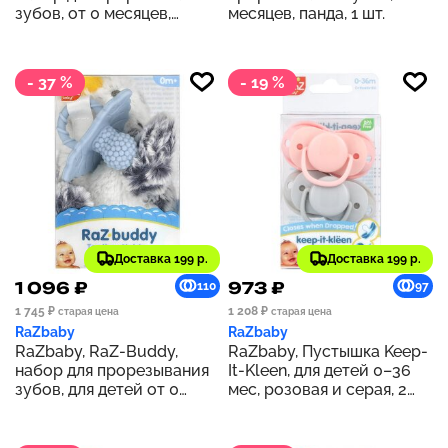
зубов, от 0 месяцев,
месяцев, панда, 1 шт.
ленивец, 1 шт.
- 37 %
- 19 %
Доставка 199 р.
Доставка 199 р.
1 096 ₽
973 ₽
110
97
1 745 ₽
1 208 ₽
старая цена
старая цена
RaZbaby
RaZbaby
RaZbaby, RaZ-Buddy,
RaZbaby, Пустышка Keep-
набор для прорезывания
It-Kleen, для детей 0–36
зубов, для детей от 0
мес, розовая и серая, 2
месяцев, пингвин, 1 шт.
шт.