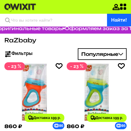
Найти!
оригинальные товары
Оформляем заказ за 1 
RaZbaby
Фильтры
Популярные
- 23 %
- 23 %
Доставка 199 р.
Доставка 199 р.
860 ₽
860 ₽
86
86