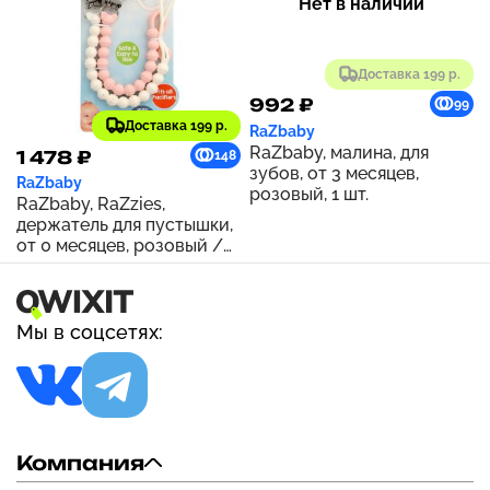
Нет в наличии
Доставка 199 р.
992 ₽
99
Доставка 199 р.
RaZbaby
RaZbaby, малина, для
1 478 ₽
148
зубов, от 3 месяцев,
RaZbaby
розовый, 1 шт.
RaZbaby, RaZzies,
держатель для пустышки,
от 0 месяцев, розовый /
бежевый``, 2 держателя
Мы в соцсетях:
Компания