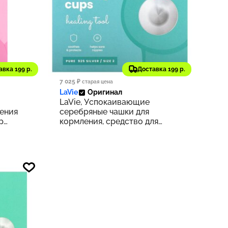
5 330 ₽
авка 199 р.
Доставка 199 р.
286
533
7 025 ₽
старая цена
LaVie
Оригинал
LaVie, Успокаивающие
ения
серебряные чашки для
р
кормления, средство для
здоровья, размер 2, набор из
3 предметов