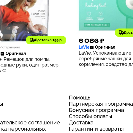
Дост
54 ₽
6 086 ₽
Доставка 199 р.
255
LaVie
Оригинал
₽
старая цена
LaVie, Успокаивающие
Оригинал
серебряные чашки для
e, Ремешок для помпы,
кормления, средство д
одные руки, один размер,
здоровья, размер 1, на
ука
3 предметов
Помощь
ты
Партнерская программа
Бонусная программа
Способы оплаты
ательское соглашение
Доставка
ка персональных
Гарантии и возвраты