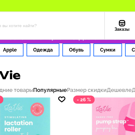
Заказы
 час
Оплата картой РФ
Доставка из США — 
Apple
Одежда
Обувь
Сумки
С
Vie
дние товары
Популярные
Размер скидки
Дешевле
- 26 %