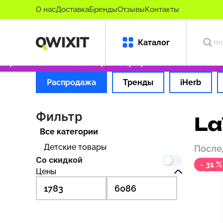
О нас
Доставка
Бренды
Отзывы
Контакты
Каталог
оригинальные товары
Оформляем заказ за 1
Распродажа
Тренды
iHerb
Фильтр
La
Все категории
Детские товары
После
Со скидкой
- 31 %
Цены