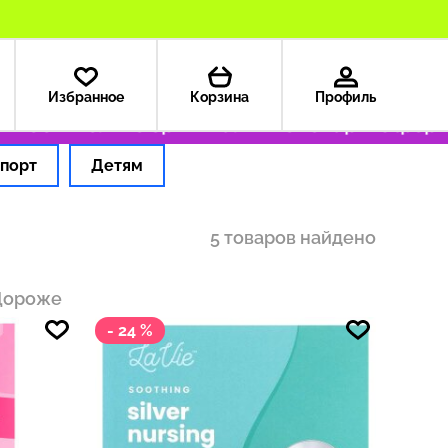
Избранное
Корзина
Профиль
199 ₽
Только оригинальные товары
Оформля
порт
Детям
5 товаров найдено
Дороже
- 24 %