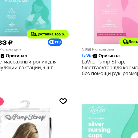
Доставка 199 р.
83 ₽
2 864 ₽
Дост
178
₽
3 895 ₽
старая цена
старая цена
Оригинал
LaVie
Оригинал
e, массажный ролик для
LaVie, Pump Strap,
уляции лактации, 1 шт.
бюстгальтер для кормл
без помощи рук, разме
Large, черный, 1 шт.