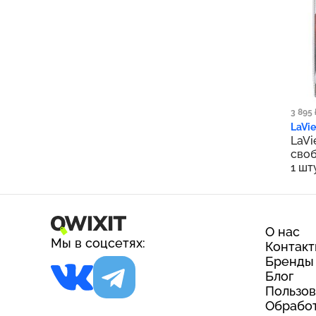
2 5
3 895 
LaVie
LaVi
своб
1 шт
О нас
Мы в соцсетях:
Контак
Бренды
Блог
Пользов
Обработ