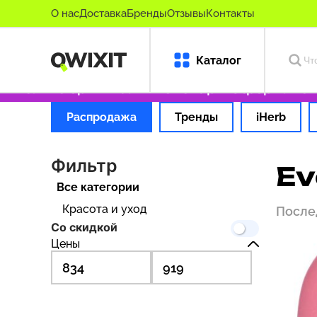
О нас
Доставка
Бренды
Отзывы
Контакты
Каталог
₽
Только оригинальные товары
Оформляем за
Распродажа
Тренды
iHerb
Фильтр
Ev
Все категории
Красота и уход
После
Со скидкой
Цены