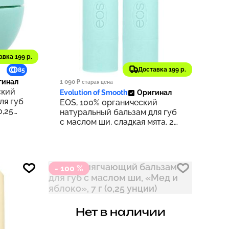
авка 199 р.
834 ₽
Доставка 199 р.
85
83
гинал
1 090 ₽
старая цена
ский
Evolution of Smooth
Оригинал
ля губ
EOS, 100% органический
0,25
натуральный бальзам для губ
с маслом ши, сладкая мята, 2
шт. в упаковке, 4 г (0,14 унции)
- 100 %
Нет в наличии