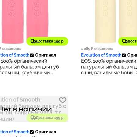
 ₽
919 ₽
Доставка 199 р.
Дост
92
₽
1 089 ₽
старая цена
старая цена
tion of Smooth
Оригинал
Evolution of Smooth
Ори
 100% органический
EOS, 100% органически
ральный бальзам для губ
натуральный бальзам д
слом ши, клубничный
с ши, ванильные бобы, 2
ет, 2 шт. в упаковке, 4 г
упаковке, 4 г (0,14 унци
4 унции)
Нет в наличии
Доставка 199 р.
tion of Smooth
Оригинал