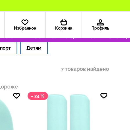
Избранное
Корзина
Профиль
з США — 199 ₽
Только оригинальные товары
порт
Детям
7 товаров найдено
Дороже
- 24 %