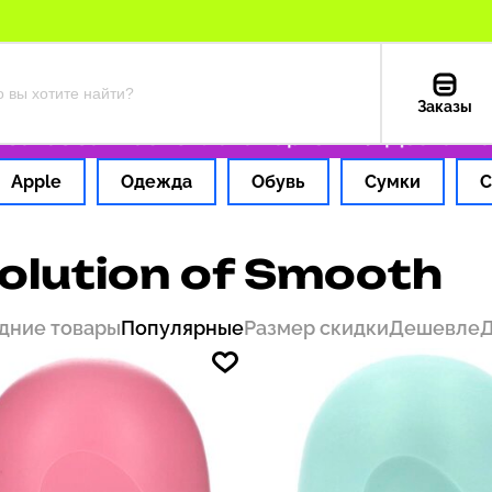
Заказы
каз за 1 час
Оплата картой РФ
Доставка и
Apple
Одежда
Обувь
Сумки
С
olution of Smooth
дние товары
Популярные
Размер скидки
Дешевле