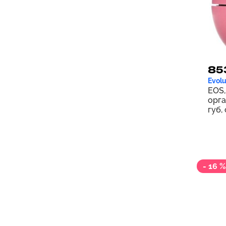
85
Evolu
EOS,
орга
губ,
сорб
- 16 %