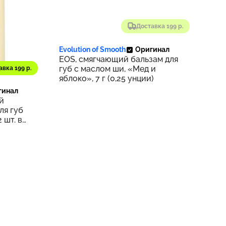
Доставка 199 р.
Evolution of Smooth
Оригинал
EOS, смягчающий бальзам для
губ с маслом ши, «Мед и
авка 199 р.
92
яблоко», 7 г (0,25 унции)
гинал
й
ля губ
 шт. в
и)