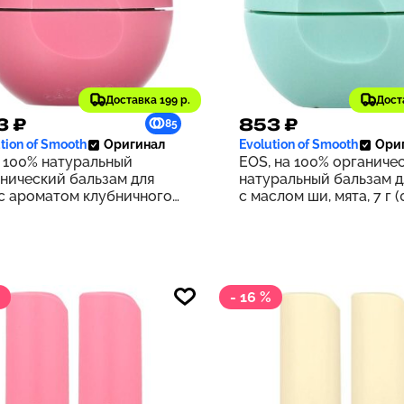
Доставка 199 р.
Дост
3 ₽
853 ₽
85
tion of Smooth
Оригинал
Evolution of Smooth
Ори
 100% натуральный
EOS, на 100% органиче
нический бальзам для
натуральный бальзам д
 с ароматом клубничного
с маслом ши, мята, 7 г (
ета, 7 г (0,25 унции)
унции)
- 16 %