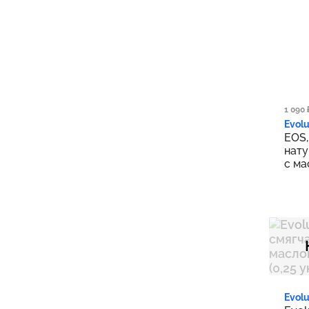
919
1 090 
Evolu
EOS,
нату
с ма
сорб
(0,1
Evolu