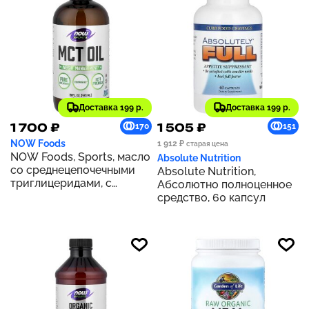
Доставка 199 р.
Доставка 199 р.
1 700 ₽
1 505 ₽
170
151
NOW Foods
1 912 ₽
старая цена
NOW Foods, Sports, масло
Absolute Nutrition
со среднецепочечными
Absolute Nutrition,
триглицеридами, с
Абсолютно полноценное
нейтральным вкусом, 473
средство, 60 капсул
мл (16 жидк. унций)