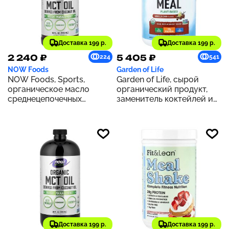
Доставка 199 р.
Доставка 199 р.
2 240 ₽
5 405 ₽
224
541
NOW Foods
Garden of Life
NOW Foods, Sports,
Garden of Life, сырой
органическое масло
органический продукт,
среднецепочечных
заменитель коктейлей и
триглицеридов, 14 г, 473
приемов пищи, со вкусом
мл (16 жидк. Унций)
чая масала с ванилью,
1064 г (37,53 унции)
Доставка 199 р.
Доставка 199 р.