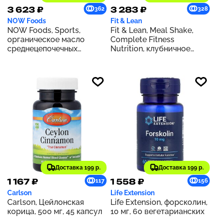
3 623 ₽
3 283 ₽
362
328
NOW Foods
Fit & Lean
NOW Foods, Sports,
Fit & Lean, Meal Shake,
органическое масло
Complete Fitness
среднецепочечных
Nutrition, клубничное
триглицеридов, 14 г, 946
песочное печенье, 365 г
мл (32 жидк. Унции)
(0,8 фунта)
Доставка 199 р.
Доставка 199 р.
1 167 ₽
1 558 ₽
117
156
Carlson
Life Extension
Carlson, Цейлонская
Life Extension, форсколин,
корица, 500 мг, 45 капсул
10 мг, 60 вегетарианских