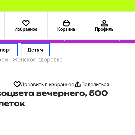
Избранное
Корзина
Профиль
А — 199 ₽
Только оригинальные товары
Офор
порт
Детям
ексы
-
Женское здоровье
Добавить в избранное
Поделиться
воцвета вечернего, 500
блеток