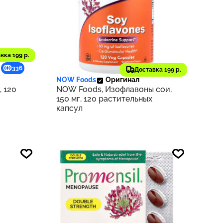
вка 199 р.
2 860 ₽
336
286
Доставка 199 р.
NOW Foods
Оригинал
, 120
NOW Foods, Изофлавоны сои,
150 мг, 120 растительных
капсул