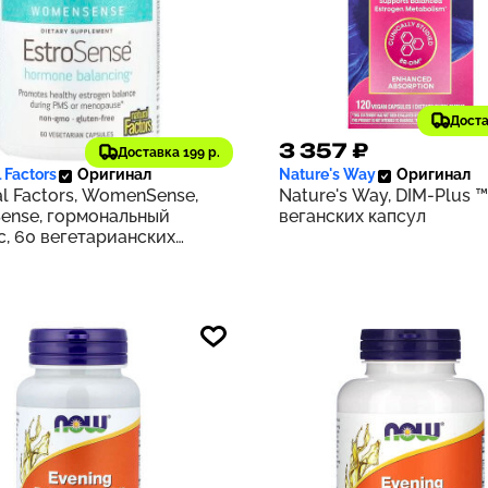
Доста
3 ₽
3 357 ₽
263
Доставка 199 р.
 Factors
Оригинал
Nature's Way
Оригинал
al Factors, WomenSense,
Nature's Way, DIM-Plus ™
Sense, гормональный
веганских капсул
с, 60 вегетарианских
л