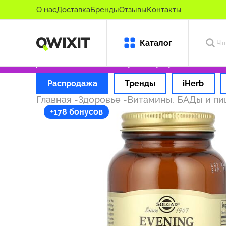
О нас
Доставка
Бренды
Отзывы
Контакты
Каталог
ько оригинальные товары
Оформляем заказ 
Распродажа
Тренды
iHerb
Главная
-
Здоровье
-
Витамины, БАДы и п
+178 бонусов