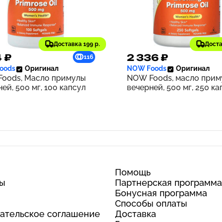
Доставка 199 р.
Доста
4 ₽
2 336 ₽
116
oods
Оригинал
NOW Foods
Оригинал
oods, Масло примулы
NOW Foods, масло прим
ей, 500 мг, 100 капсул
вечерней, 500 мг, 250 ка
Помощь
ты
Партнерская программа
Бонусная программа
Способы оплаты
ательское соглашение
Доставка