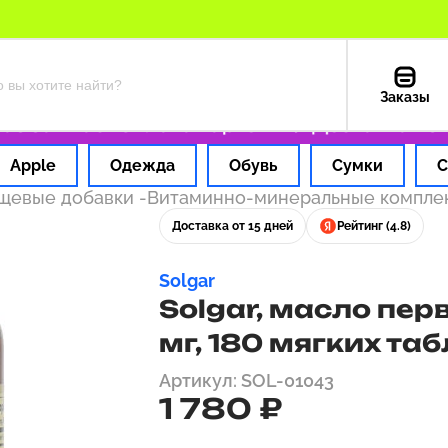
Заказы
за 1 час
Оплата картой РФ
Доставка из СШ
Apple
Одежда
Обувь
Сумки
С
ищевые добавки
-
Витаминно-минеральные компл
Доставка от 15 дней
Рейтинг (4.8)
Solgar
Solgar, масло пер
мг, 180 мягких та
Артикул: SOL-01043
1 780 ₽