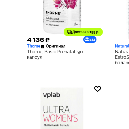
Доставка 199 р.
4 136 ₽
2 63
414
Thorne
Оригинал
Natural
Thorne, Basic Prenatal, 90
Natur
капсул
Estro
балан
капсу