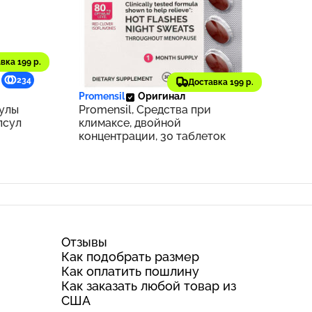
вка 199 р.
2 695 ₽
234
270
Доставка 199 р.
Promensil
Оригинал
улы
Promensil, Средства при
псул
климаксе, двойной
концентрации, 30 таблеток
Отзывы
Как подобрать размер
Как оплатить пошлину
Как заказать любой товар из
США