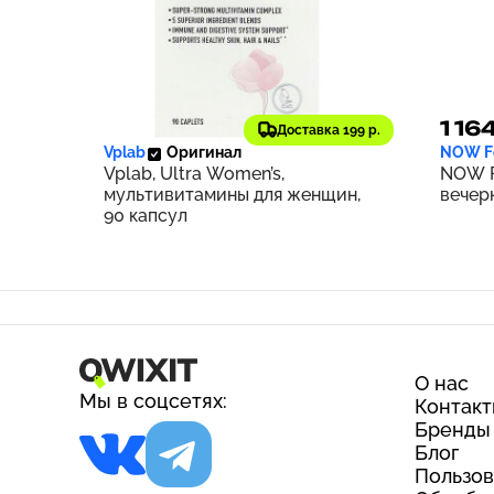
2 380 ₽
1 16
238
Доставка 199 р.
Vplab
Оригинал
NOW F
Vplab, Ultra Women’s,
NOW F
мультивитамины для женщин,
вечерн
90 капсул
О нас
Мы в соцсетях:
Контак
Бренды
Блог
Пользов