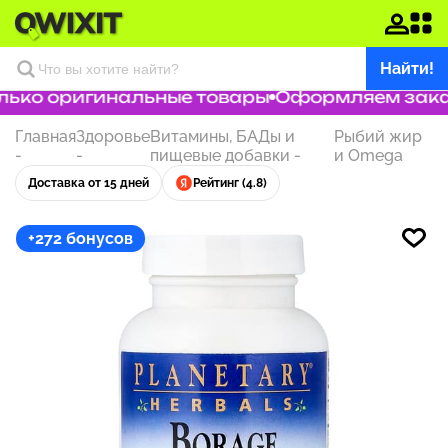
Найти!
ько оригинальные товары
Оформляем заказ 
Главная
Здоровье
Витамины, БАДы и
Рыбий жир
-
-
пищевые добавки
-
и Omega
Доставка от 15 дней
Рейтинг (4.8)
+272 бонусов