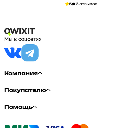
капсул с рыбьим
5
6 отзывов
желатином
Мы в соцсетях:
Компания
Покупателю
Помощь