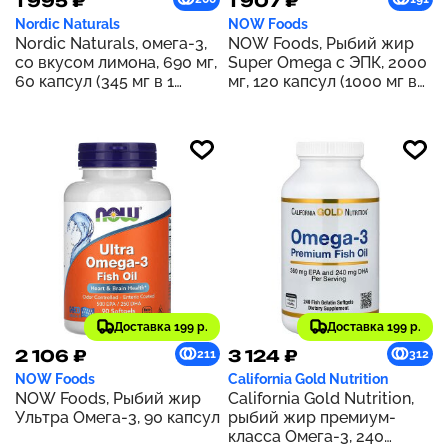
1 995 ₽
1 907 ₽
Nordic Naturals
NOW Foods
Nordic Naturals, омега-3,
NOW Foods, Рыбий жир
со вкусом лимона, 690 мг,
Super Omega с ЭПК, 2000
60 капсул (345 мг в 1
мг, 120 капсул (1000 мг в
капсуле)
каждой капсуле)
Доставка 199 р.
Доставка 199 р.
2 106 ₽
3 124 ₽
211
312
NOW Foods
California Gold Nutrition
NOW Foods, Рыбий жир
California Gold Nutrition,
Ультра Омега-3, 90 капсул
рыбий жир премиум-
класса Омега-3, 240