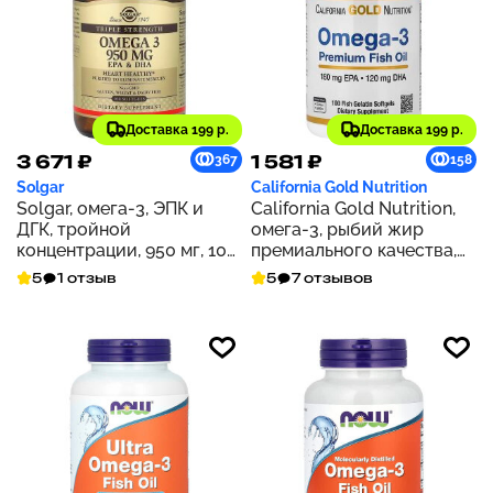
Доставка 199 р.
Доставка 199 р.
3 671 ₽
1 581 ₽
367
158
Solgar
California Gold Nutrition
Solgar, омега-3, ЭПК и
California Gold Nutrition,
ДГК, тройной
омега-3, рыбий жир
концентрации, 950 мг, 100
премиального качества,
капсул
100 капсул из рыбьего
5
1 отзыв
5
7 отзывов
желатина