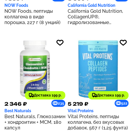
NOW Foods
California Gold Nutrition
NOW Foods, пептиды
California Gold Nutrition,
коллагена в виде
CollagenUP®,
порошка, 227 г (8 унций)
гидролизованные
пептиды морского
коллагена с
гиалуроновой кислотой и
витамином C, с
нейтральным вкусом, 1 кг
(2,2 фунта)
Доставка 199 р.
Доставка 199 р.
2 346 ₽
5 219 ₽
235
522
Best Naturals
Vital Proteins
Best Naturals, Глюкозамин
Vital Proteins, пептиды
+ хондроитин + МСМ, 180
коллагена, без вкусовых
капсул
добавок, 567 г (1,25 фунта)