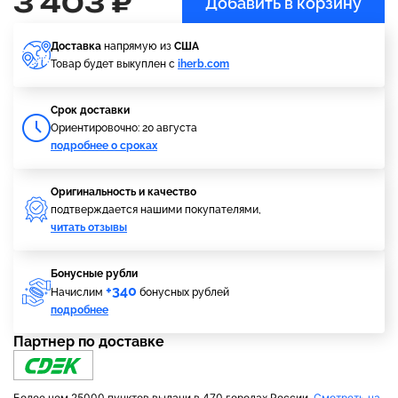
3 403 ₽
Добавить в корзину
Доставка
напрямую из
США
Товар будет выкуплен с
iherb.com
Cрок доставки
Ориентировочно: 20 августа
подробнее о сроках
Оригинальность и качество
подтверждается нашими покупателями,
читать отзывы
Бонусные рубли
+340
Начислим
бонусных рублей
подробнее
Партнер по доставке
Более чем 25000 пунктов выдачи в 470 городах России.
Смотреть на