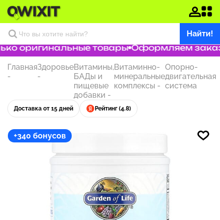
Найти!
ко оригинальные товары
Оформляем заказ з
Главная
Здоровье
Витамины,
Витаминно-
Опорно-
-
-
БАДы и
минеральные
двигательная
пищевые
комплексы
-
система
добавки
-
Доставка от 15 дней
Рейтинг (4.8)
+340 бонусов