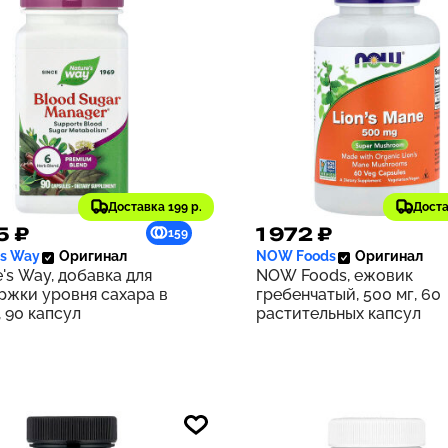
Доставка 199 р.
Доста
5 ₽
1 972 ₽
159
's Way
Оригинал
NOW Foods
Оригинал
's Way, добавка для
NOW Foods, ежовик
ржки уровня сахара в
гребенчатый, 500 мг, 60
 90 капсул
растительных капсул