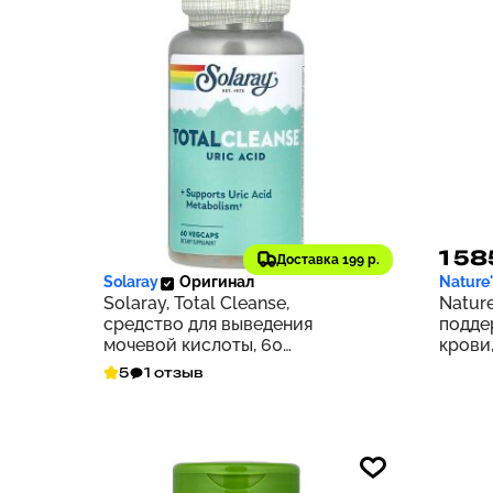
3 456 ₽
1 58
346
Доставка 199 р.
Solaray
Оригинал
Nature
Solaray, Total Cleanse,
Nature
средство для выведения
подде
мочевой кислоты, 60
крови,
растительных капсул
5
1 отзыв