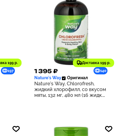
вка 199 р.
Доставка 199 р.
1 395 ₽
197
140
Nature's Way
Оригинал
Nature's Way, Chlorofresh,
жидкий хлорофилл, со вкусом
мяты, 132 мг, 480 мл (16 жидк.
унций) (132 мг в 2 ст. л.)