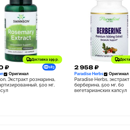
Доставка 199 р.
Доста
0 ₽
2 958 ₽
183
on
Оригинал
Paradise Herbs
Оригинал
on, Экстракт розмарина,
Paradise Herbs, экстракт
артизированный, 500 мг,
берберина, 500 мг, 60
псул
вегетарианских капсул