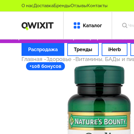
О нас
Доставка
Бренды
Отзывы
Контакты
Каталог
ко оригинальные товары
Оформляем заказ з
Распродажа
Тренды
iHerb
Главная
-
Здоровье
-
Витамины, БАДы и п
+108 бонусов