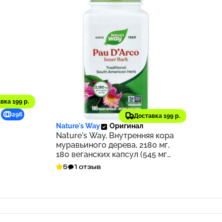
вка 199 р.
1 688 ₽
296
169
Доставка 199 р.
Nature's Way
Оригинал
Nature's Way, Внутренняя кора
муравьиного дерева, 2180 мг,
180 веганских капсул (545 мг
на капсулу)
5
1 отзыв