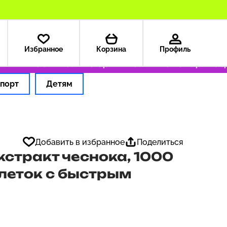
Избранное
Корзина
Профиль
 — 199 ₽
Только оригинальные товары
Оформ
порт
Детям
Добавить в избранное
Поделиться
Экстракт чеснока, 1000
блеток с быстрым