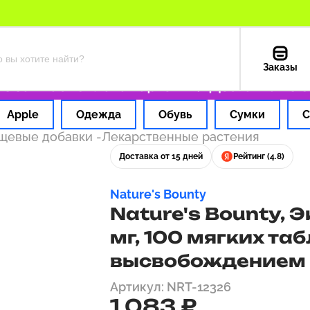
Заказы
а 1 час
Оплата картой РФ
Доставка из США
Apple
Одежда
Обувь
Сумки
С
ищевые добавки
-
Лекарственные растения
Доставка от 15 дней
Рейтинг (4.8)
Nature's Bounty
Nature's Bounty, 
мг, 100 мягких та
высвобождением
Артикул: NRT-12326
1 083 ₽