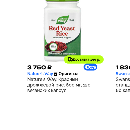
Доставка 199 р.
3 750 ₽
1 83
375
Nature's Way
Оригинал
Swans
Nature's Way, Красный
Swans
дрожжевой рис, 600 мг, 120
станд
веганских капсул
60 ка