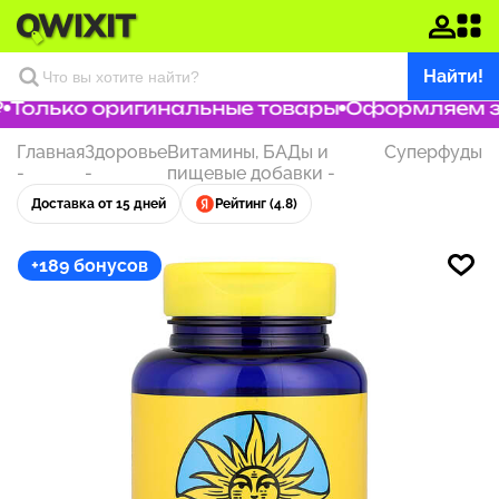
Найти!
Только оригинальные товары
Оформляем зак
Главная
Здоровье
Витамины, БАДы и
Суперфуды
-
-
пищевые добавки
-
Доставка от 15 дней
Рейтинг (4.8)
+189 бонусов