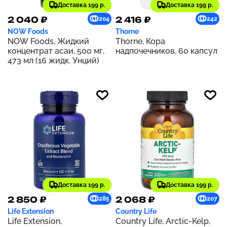
Доставка 199 р.
Доставка 199 р.
2 040 ₽
2 416 ₽
204
242
NOW Foods
Thorne
NOW Foods, Жидкий
Thorne, Кора
концентрат асаи, 500 мг,
надпочечников, 60 капсул
473 мл (16 жидк. Унций)
Доставка 199 р.
Доставка 199 р.
2 850 ₽
2 068 ₽
285
207
Life Extension
Country Life
Life Extension,
Country Life, Arctic-Kelp,