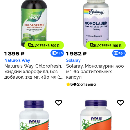
Доставка 199 р.
Доставка 199 р.
1 395 ₽
1 982 ₽
140
198
Nature's Way
Solaray
Nature's Way, Chlorofresh,
Solaray, Монолаурин, 500
жидкий хлорофилл, без
мг, 60 растительных
добавок, 132 мг, 480 мл (16
капсул
жидк. унций)
5
2 отзыва