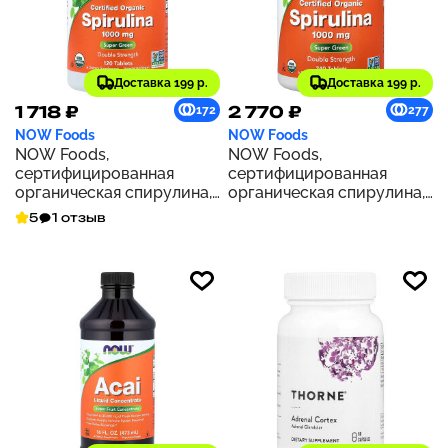
Доставка 199 р.
Доставка 199 р.
1 718 ₽
2 770 ₽
172
277
NOW Foods
NOW Foods
NOW Foods,
NOW Foods,
сертифицированная
сертифицированная
органическая спирулина,
органическая спирулина,
двойная сила действия,
1000 мг, 240 таблеток
5
1 отзыв
1000 мг, 120 таблеток