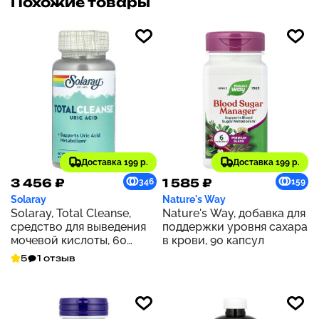
Похожие товары
Доставка 199 р.
Доставка 199 р.
3 456 ₽
1 585 ₽
346
159
Solaray
Nature's Way
Solaray, Total Cleanse,
Nature's Way, добавка для
средство для выведения
поддержки уровня сахара
мочевой кислоты, 60
в крови, 90 капсул
растительных капсул
5
1 отзыв