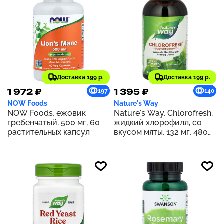
Доставка 199 р.
Доставка 199 р.
1 972 ₽
1 395 ₽
197
140
NOW Foods
Nature's Way
NOW Foods, ежовик
Nature's Way, Chlorofresh,
гребенчатый, 500 мг, 60
жидкий хлорофилл, со
растительных капсул
вкусом мяты, 132 мг, 480
мл (16 жидк. унций) (132 мг
в 2 ст. л.)