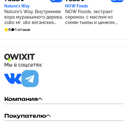
Nature's Way
NOW Foods
Nature's Way, Внутренняя
NOW Foods, экстракт
кора муравьиного дерева,
серенои, с маслом из
2180 мг, 180 веганских
семян тыквы и цинком,
капсул (545 мг на капсулу)
160 мг, 90 капсул
5
1 отзыв
Мы в соцсетях:
Компания
Покупателю