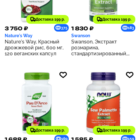
Доставка 199 р.
Доставка 199 р.
3 750 ₽
1 830 ₽
375
183
Nature's Way
Swanson
Nature's Way, Красный
Swanson, Экстракт
дрожжевой рис, 600 мг,
розмарина,
120 веганских капсул
стандартизированный,
500 мг, 60 капсул
Доставка 199 р.
Доставка 199 р.
1 688 ₽
1 585 ₽
169
159