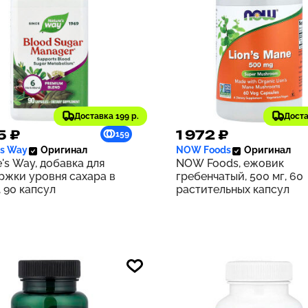
Доставка 199 р.
Доста
5 ₽
1 972 ₽
159
's Way
Оригинал
NOW Foods
Оригинал
's Way, добавка для
NOW Foods, ежовик
ржки уровня сахара в
гребенчатый, 500 мг, 60
 90 капсул
растительных капсул