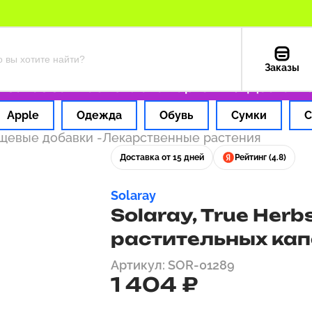
Заказы
аз за 1 час
Оплата картой РФ
Доставка и
Apple
Одежда
Обувь
Сумки
С
ищевые добавки
-
Лекарственные растения
Доставка от 15 дней
Рейтинг (4.8)
Solaray
Solaray, True Herbs
растительных кап
Артикул: SOR-01289
1 404 ₽