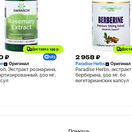
Доставка 199 р.
Доста
0 ₽
2 958 ₽
183
on
Оригинал
Paradise Herbs
Оригинал
on, Экстракт розмарина,
Paradise Herbs, экстракт
артизированный, 500 мг,
берберина, 500 мг, 60
псул
вегетарианских капсул
Помощь