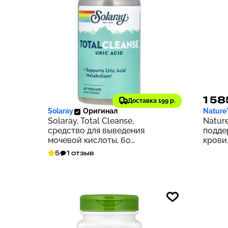
3 456 ₽
1 58
346
Доставка 199 р.
Solaray
Оригинал
Nature
Solaray, Total Cleanse,
Nature
средство для выведения
подде
мочевой кислоты, 60
крови,
растительных капсул
5
1 отзыв