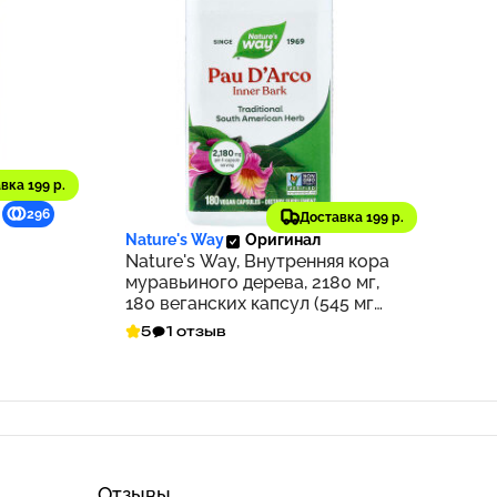
вка 199 р.
1 688 ₽
296
169
Доставка 199 р.
Nature's Way
Оригинал
Nature's Way, Внутренняя кора
муравьиного дерева, 2180 мг,
180 веганских капсул (545 мг
на капсулу)
5
1 отзыв
Отзывы