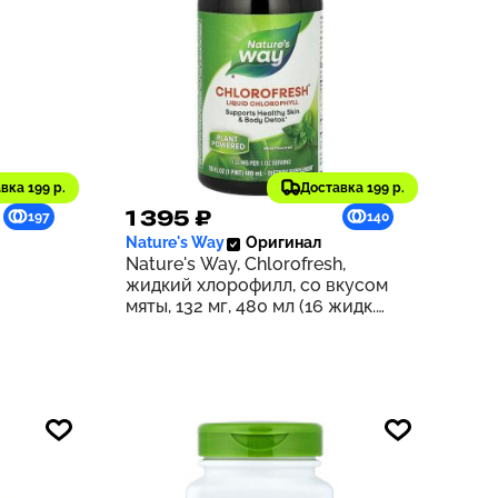
вка 199 р.
Доставка 199 р.
1 395 ₽
197
140
Nature's Way
Оригинал
Nature's Way, Chlorofresh,
жидкий хлорофилл, со вкусом
мяты, 132 мг, 480 мл (16 жидк.
унций) (132 мг в 2 ст. л.)