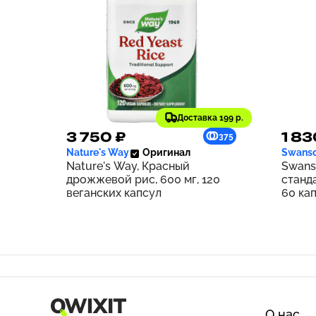
Доставка 199 р.
3 750 ₽
1 83
375
Nature's Way
Оригинал
Swans
Nature's Way, Красный
Swans
дрожжевой рис, 600 мг, 120
станд
веганских капсул
60 ка
О нас