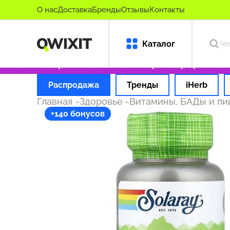
О нас
Доставка
Бренды
Отзывы
Контакты
Каталог
Только оригинальные товары
Оформляем зак
Распродажа
Тренды
iHerb
Главная
-
Здоровье
-
Витамины, БАДы и п
+140 бонусов