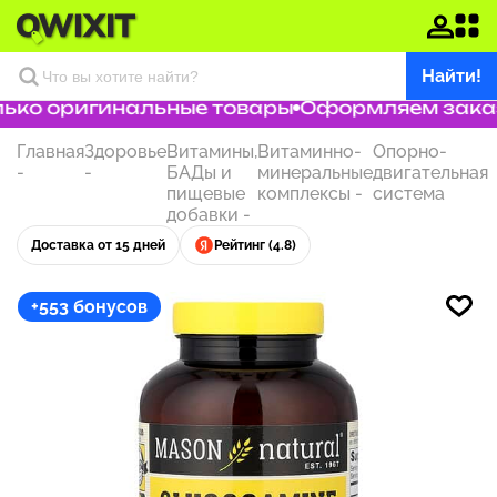
Найти!
ко оригинальные товары
Оформляем заказ з
Главная
Здоровье
Витамины,
Витаминно-
Опорно-
-
-
БАДы и
минеральные
двигательная
пищевые
комплексы
-
система
добавки
-
Доставка от 15 дней
Рейтинг (4.8)
+553 бонусов