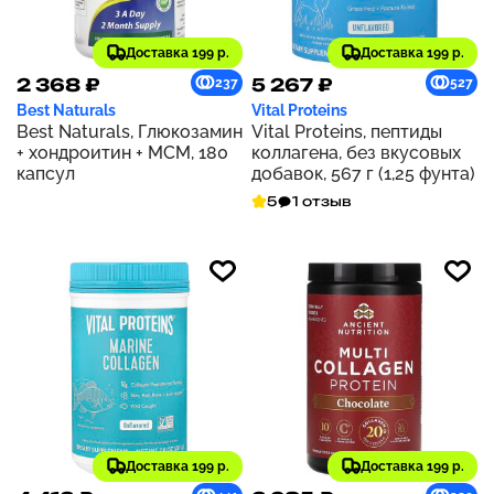
Доставка 199 р.
Доставка 199 р.
2 368 ₽
5 267 ₽
237
527
Best Naturals
Vital Proteins
Best Naturals, Глюкозамин
Vital Proteins, пептиды
+ хондроитин + МСМ, 180
коллагена, без вкусовых
капсул
добавок, 567 г (1,25 фунта)
5
1 отзыв
Доставка 199 р.
Доставка 199 р.