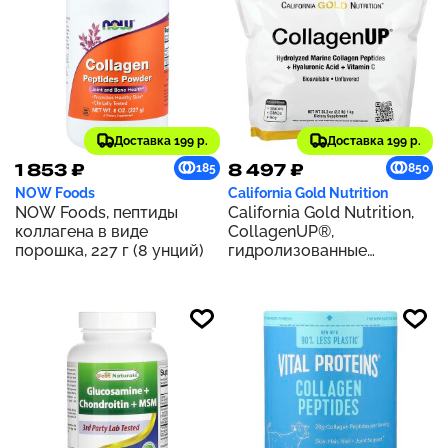
Доставка 199 р.
Доставка 199 р.
1 853 ₽
8 497 ₽
185
850
NOW Foods
California Gold Nutrition
NOW Foods, пептиды
California Gold Nutrition,
коллагена в виде
CollagenUP®,
порошка, 227 г (8 унций)
гидролизованные
пептиды морского
коллагена с
гиалуроновой кислотой и
витамином C, с
нейтральным вкусом, 1 кг
(2,2 фунта)