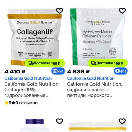
Доставка 199 р.
Доставка 199 р.
4 410 ₽
4 836 ₽
441
484
California Gold Nutrition
California Gold Nutrition
California Gold Nutrition,
California Gold Nutrition,
CollagenUP®,
гидролизованные
гидролизованные
пептиды морского
пептиды морского
коллагена, без добавок,
5
9 отзывов
коллагена с
500 г (17,64 унции)
гиалуроновой кислотой и
витамином C, с
нейтральным вкусом, 464
г (1,02 фунта)