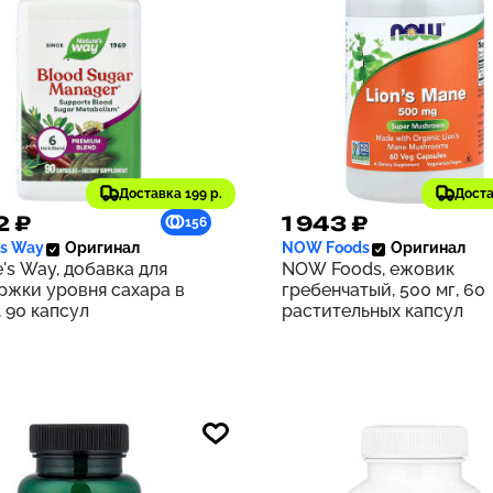
Доставка 199 р.
Доста
2 ₽
1 943 ₽
156
's Way
Оригинал
NOW Foods
Оригинал
's Way, добавка для
NOW Foods, ежовик
ржки уровня сахара в
гребенчатый, 500 мг, 60
 90 капсул
растительных капсул