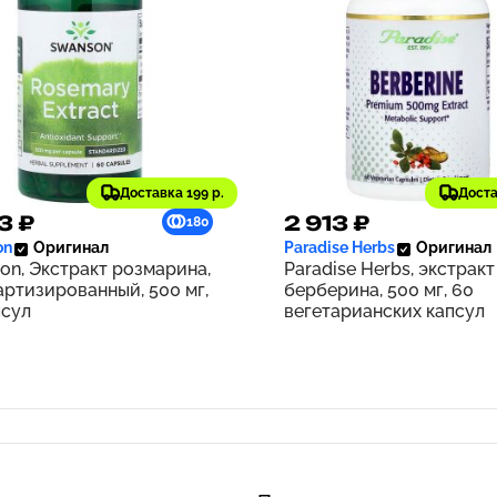
Доставка 199 р.
Доста
3 ₽
2 913 ₽
180
on
Оригинал
Paradise Herbs
Оригинал
on, Экстракт розмарина,
Paradise Herbs, экстракт
артизированный, 500 мг,
берберина, 500 мг, 60
псул
вегетарианских капсул