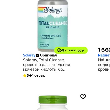
3 404 ₽
1 56
340
Доставка 199 р.
Solaray
Оригинал
Nature
Solaray, Total Cleanse,
Nature
средство для выведения
подде
мочевой кислоты, 60
крови,
растительных капсул
5
1 отзыв