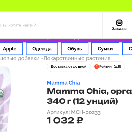
Заказы
с
Оплата картой РФ
Доставка из США — 19
Apple
Одежда
Обувь
Сумки
С
ищевые добавки
-
Лекарственные растения
Доставка от 15 дней
Рейтинг (4.8)
Mamma Chia
Mamma Chia, орга
340 г (12 унций)
Артикул: MCH-00233
1 032 ₽