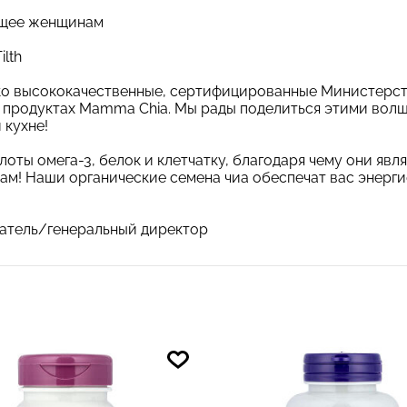
ащее женщинам
lth
ко высококачественные, сертифицированные Министерст
х продуктах Mamma Chia. Мы рады поделиться этими вол
 кухне!
ты омега-3, белок и клетчатку, благодаря чему они яв
дам! Наши органические семена чиа обеспечат вас энер
ватель/генеральный директор