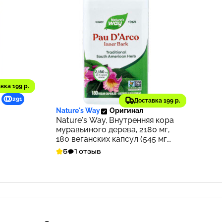
вка 199 р.
1 663 ₽
291
166
Доставка 199 р.
Nature's Way
Оригинал
Nature's Way, Внутренняя кора
муравьиного дерева, 2180 мг,
180 веганских капсул (545 мг
на капсулу)
5
1 отзыв