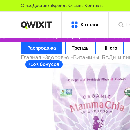
О нас
Доставка
Бренды
Отзывы
Контакты
Каталог
игинальные товары
Оформляем заказ за 1 ча
Распродажа
Тренды
iHerb
Главная
-
Здоровье
-
Витамины, БАДы и п
+103 бонусов