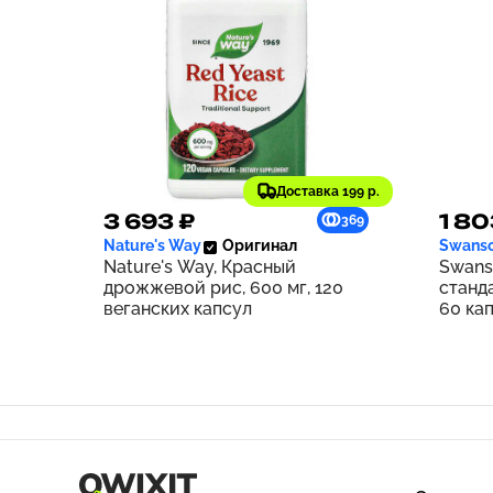
Доставка 199 р.
3 693 ₽
1 80
369
Nature's Way
Оригинал
Swans
Nature's Way, Красный
Swans
дрожжевой рис, 600 мг, 120
станд
веганских капсул
60 ка