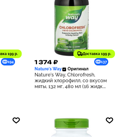
вка 199 р.
Доставка 199 р.
1 374 ₽
194
137
Nature's Way
Оригинал
Nature's Way, Chlorofresh,
жидкий хлорофилл, со вкусом
мяты, 132 мг, 480 мл (16 жидк.
унций) (132 мг в 2 ст. л.)