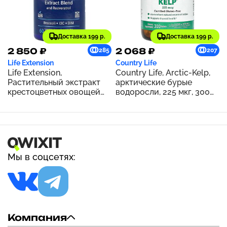
Доставка 199 р.
Доставка 199 р.
2 850 ₽
2 068 ₽
285
207
Life Extension
Country Life
Life Extension,
Country Life, Arctic-Kelp,
Растительный экстракт
арктические бурые
крестоцветных овощей
водоросли, 225 мкг, 300
тройного действия с
таблеток
ресвератролом, 60
вегетарианских капсул
Мы в соцсетях:
Компания