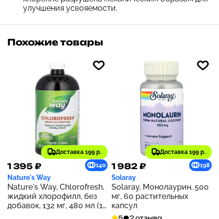
улучшения усвояемости.
Похожие товары
Доставка 199 р.
Доставка 199 р.
1 395 ₽
1 982 ₽
140
198
Nature's Way
Solaray
Nature's Way, Chlorofresh,
Solaray, Монолаурин, 500
жидкий хлорофилл, без
мг, 60 растительных
добавок, 132 мг, 480 мл (16
капсул
жидк. унций)
5
2 отзыва