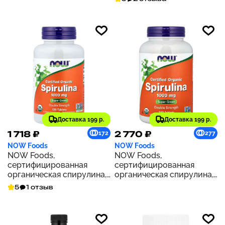
Доставка 199 р.
Доставка 199 р.
1 718 ₽
2 770 ₽
172
277
NOW Foods
NOW Foods
NOW Foods,
NOW Foods,
сертифицированная
сертифицированная
органическая спирулина,
органическая спирулина,
двойная сила действия,
1000 мг, 240 таблеток
5
1 отзыв
1000 мг, 120 таблеток