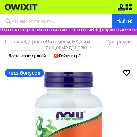
Найти!
олько оригинальные товары
Оформляем зака
Главная
Здоровье
Витамины, БАДы и
Суперфуды
-
-
пищевые добавки
-
Доставка от 15 дней
Рейтинг (4.8)
+212 бонусов