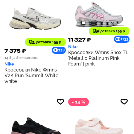
Доставка 199 р.
11 327 ₽
1133
Доставка 199 р.
Nike
7 375 ₽
738
Кроссовки Wmns Shox TL
'Metallic Platinum Pink
14 852 ₽
старая цена
Foam' | pink
Nike
Кроссовки Nike Wmns
V2K Run 'Summit White' |
white
- 14 %