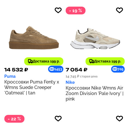
- 19 %
Доставка 199 р.
Доставка 199 р.
14 532 ₽
7 054 ₽
1453
705
Puma
14 745 ₽
старая цена
Кроссовки Puma Fenty x
Nike
Wmns Suede Creeper
Кроссовки Nike Wmns Air
'Oatmeal' | tan
Zoom Division 'Pale Ivory' |
pink
- 22 %