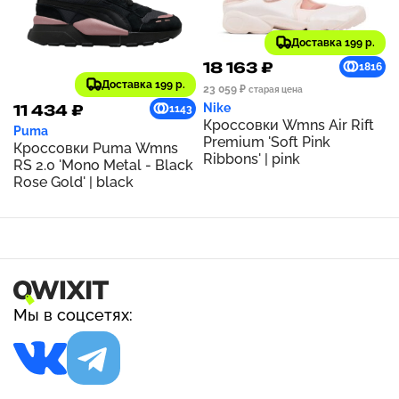
Доставка 199 р.
18 163 ₽
1816
Доставка 199 р.
23 059 ₽
старая цена
Nike
11 434 ₽
1143
Кроссовки Wmns Air Rift
Puma
Premium 'Soft Pink
Кроссовки Puma Wmns
Ribbons' | pink
RS 2.0 'Mono Metal - Black
Rose Gold' | black
Мы в соцсетях: