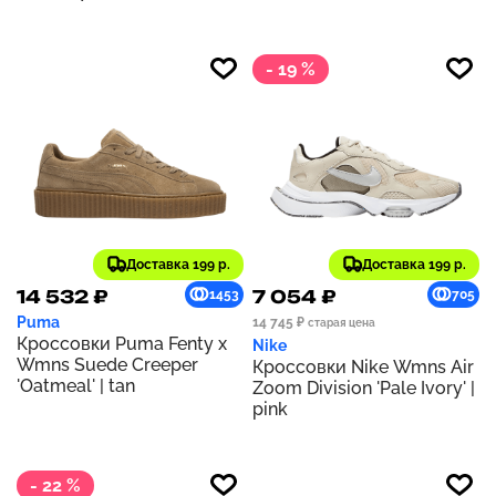
- 19 %
Доставка 199 р.
Доставка 199 р.
14 532 ₽
7 054 ₽
1453
705
Puma
14 745 ₽
старая цена
Кроссовки Puma Fenty x
Nike
Wmns Suede Creeper
Кроссовки Nike Wmns Air
'Oatmeal' | tan
Zoom Division 'Pale Ivory' |
pink
- 22 %