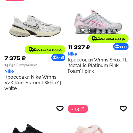
Доставка 199 р.
11 327 ₽
1133
Доставка 199 р.
Nike
7 375 ₽
738
Кроссовки Wmns Shox TL
'Metallic Platinum Pink
14 852 ₽
старая цена
Foam' | pink
Nike
Кроссовки Nike Wmns
V2K Run 'Summit White' |
white
- 14 %