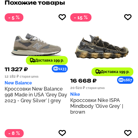
Похожие товары
- 5 %
- 15 %
Доставка 199 р.
11 327 ₽
1133
Доставка 199 р.
12 182 ₽
старая цена
16 668 ₽
1667
New Balance
20 620 ₽
Кроссовки New Balance
старая цена
998 Made in USA 'Grey Day
Nike
Кроссовки Nike ISPA
2023 - Grey Silver' | grey
Mindbody 'Olive Grey' |
brown
- 8 %