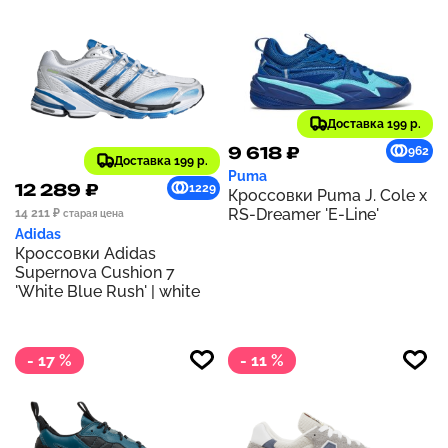
Доставка 199 р.
9 618 ₽
962
Доставка 199 р.
Puma
12 289 ₽
1229
Кроссовки Puma J. Cole x
RS-Dreamer 'E-Line'
14 211 ₽
старая цена
Adidas
Кроссовки Adidas
Supernova Cushion 7
'White Blue Rush' | white
- 17 %
- 11 %