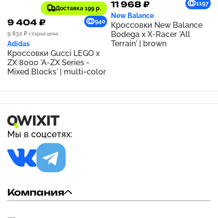
11 968 ₽
1197
Доставка 199 р.
New Balance
9 404 ₽
940
Кроссовки New Balance
Bodega x X-Racer 'All
9 832 ₽
старая цена
Terrain' | brown
Adidas
Кроссовки Gucci LEGO x
ZX 8000 'A-ZX Series -
Mixed Blocks' | multi-color
Мы в соцсетях:
Компания