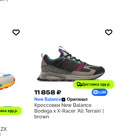
Доставка 199 р.
11 858 ₽
1186
New Balance
Оригинал
Кроссовки New Balance
932
Bodega x X-Racer 'All Terrain' |
вка 199 р.
brown
 ZX
d