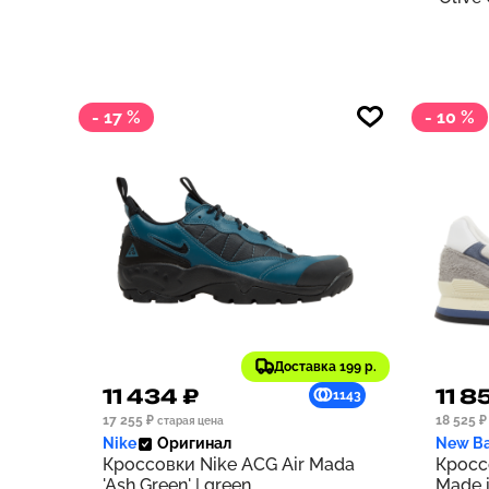
- 17 %
- 10 %
Доставка 199 р.
11 434 ₽
11 8
1143
17 255 ₽
18 525 ₽
старая цена
Nike
Оригинал
New Ba
Кроссовки Nike ACG Air Mada
Кросс
'Ash Green' | green
Made i