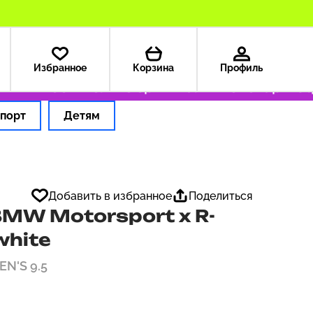
Избранное
Корзина
Профиль
А — 199 ₽
Только оригинальные товары
Офор
порт
Детям
Добавить в избранное
Поделиться
MW Motorsport x R-
 white
EN'S 9.5