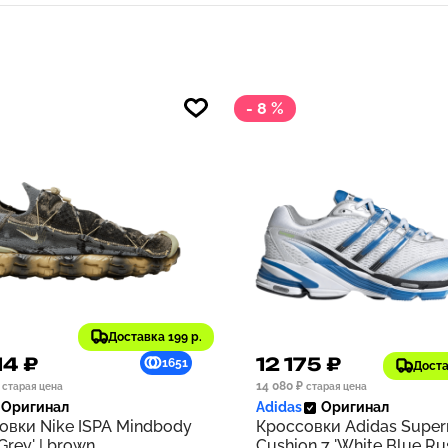
- 8 %
Доставка 199 р.
14 ₽
12 175 ₽
1651
Доста
14 080 ₽
старая цена
старая цена
Оригинал
Adidas
Оригинал
овки Nike ISPA Mindbody
Кроссовки Adidas Supe
 Grey' | brown
Cushion 7 'White Blue Rus