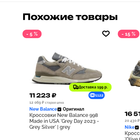
Похожие товары
- 5 %
- 15 %
Доставка 199 р.
11 223 ₽
1122
12 069 ₽
старая цена
New Balance
Оригинал
16 5
Кроссовки New Balance 998
Made in USA 'Grey Day 2023 -
20 430 ₽
Grey Silver' | grey
Nike
Кросс
'Olive