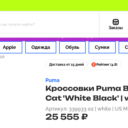
Заказы
а 1 час
Оплата картой РФ
Доставка из СШ
Apple
Одежда
Обувь
Сумки
С
ки
Доставка от 15 дней
Рейтинг (4.8)
Puma
Кроссовки Puma B
Cat 'White Black' |
Артикул: 339933 02 | white | US M
25 555 ₽