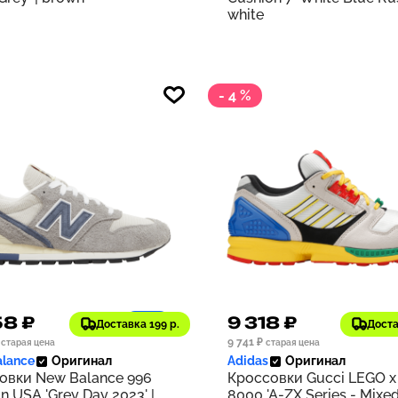
white
- 4 %
58 ₽
9 318 ₽
1186
Доставка 199 р.
Доста
9 741 ₽
старая цена
старая цена
lance
Оригинал
Adidas
Оригинал
овки New Balance 996
Кроссовки Gucci LEGO x
n USA 'Grey Day 2023' |
8000 'A-ZX Series - Mixe