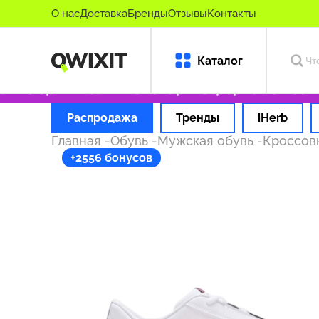
О нас
Доставка
Бренды
Отзывы
Контакты
Каталог
ько оригинальные товары
Оформляем заказ з
Распродажа
Тренды
iHerb
Главная
-
Обувь
-
Мужская обувь
-
Кроссов
+2556 бонусов