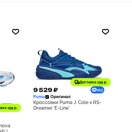
Доставка 199 р.
9 529 ₽
953
Puma
Оригинал
Кроссовки Puma J. Cole x RS-
1218
Dreamer 'E-Line'
вка 199 р.
rnova
h' |