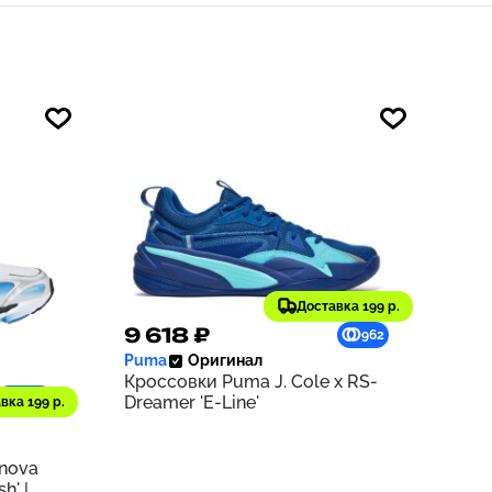
Доставка 199 р.
9 618 ₽
962
Puma
Оригинал
Кроссовки Puma J. Cole x RS-
1229
Dreamer 'E-Line'
вка 199 р.
rnova
h' |