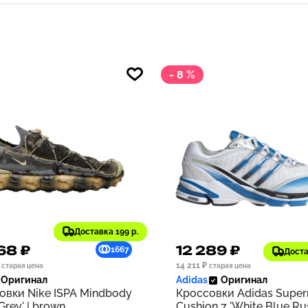
- 8 %
Доставка 199 р.
68 ₽
12 289 ₽
1667
Доста
14 211 ₽
старая цена
старая цена
Оригинал
Adidas
Оригинал
овки Nike ISPA Mindbody
Кроссовки Adidas Supe
 Grey' | brown
Cushion 7 'White Blue Rus