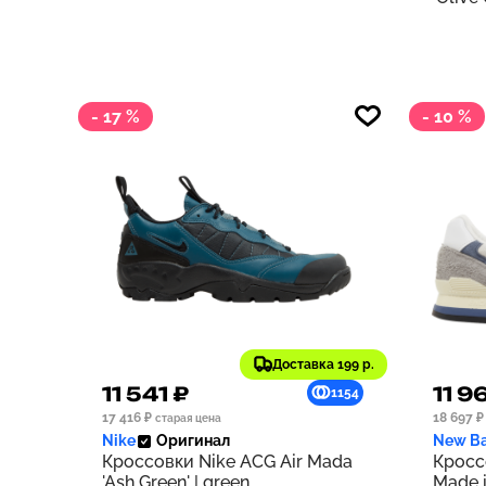
- 17 %
- 10 %
Доставка 199 р.
11 541 ₽
11 9
1154
17 416 ₽
18 697 ₽
старая цена
Nike
Оригинал
New Ba
Кроссовки Nike ACG Air Mada
Кросс
'Ash Green' | green
Made i