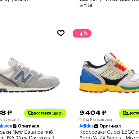
white
- 4 %
68 ₽
9 404 ₽
1197
Доставка 199 р.
Доста
9 832 ₽
старая цена
старая цена
lance
Оригинал
Adidas
Оригинал
овки New Balance 996
Кроссовки Gucci LEGO x
n USA 'Grey Day 2023' |
8000 'A-ZX Series - Mixe