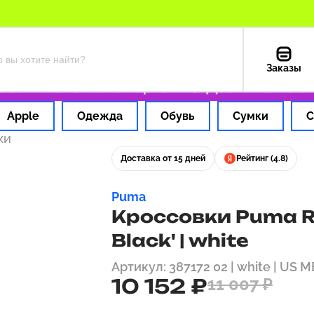
Заказы
а 1 час
Оплата картой РФ
Доставка из США
Apple
Одежда
Обувь
Сумки
С
ки
Доставка от 15 дней
Рейтинг (4.8)
Puma
Кроссовки Puma Ri
Black' | white
Артикул: 387172 02 | white | US M
10 152 ₽
11 007 ₽