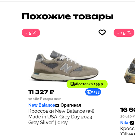
Похожие товары
- 5 %
- 15 %
Доставка 199 р.
11 327 ₽
1133
12 182 ₽
старая цена
New Balance
Оригинал
16 6
Кроссовки New Balance 998
Made in USA 'Grey Day 2023 -
20 620 ₽
Grey Silver' | grey
Nike
Кросс
'Olive