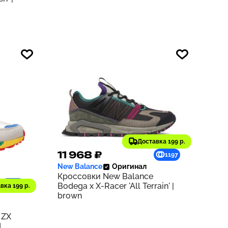
Доставка 199 р.
11 968 ₽
1197
New Balance
Оригинал
Кроссовки New Balance
940
Bodega x X-Racer 'All Terrain' |
вка 199 р.
brown
 ZX
d