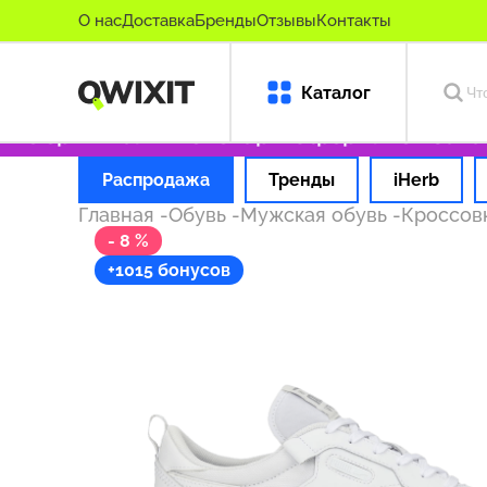
О нас
Доставка
Бренды
Отзывы
Контакты
Каталог
ко оригинальные товары
Оформляем заказ з
Распродажа
Тренды
iHerb
Главная
-
Обувь
-
Мужская обувь
-
Кроссов
- 8 %
+1015 бонусов