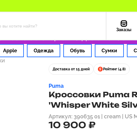
Заказы
 час
Оплата картой РФ
Доставка из США — 
Apple
Одежда
Обувь
Сумки
С
ки
Доставка от 15 дней
Рейтинг (4.8)
Puma
Кроссовки Puma R
'Whisper White Sil
Артикул: 390635 01 | cream | US 
10 900 ₽