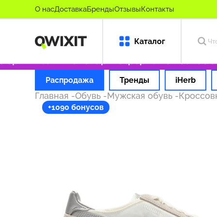
О нас
Доставка
Бренды
Отзывы
Контакты
Каталог
оригинальные товары
Оформляем заказ за 1
Распродажа
Тренды
iHerb
Главная
-
Обувь
-
Мужская обувь
-
Кроссов
+1090 бонусов