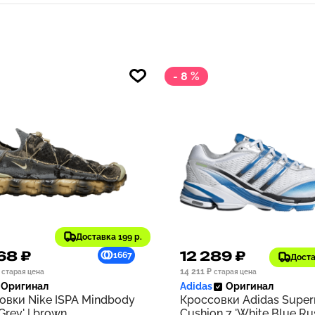
- 8 %
Доставка 199 р.
68 ₽
12 289 ₽
1667
Доста
14 211 ₽
старая цена
старая цена
Оригинал
Adidas
Оригинал
овки Nike ISPA Mindbody
Кроссовки Adidas Supe
 Grey' | brown
Cushion 7 'White Blue Rus