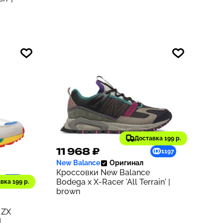
Доставка 199 р.
11 968 ₽
1197
New Balance
Оригинал
Кроссовки New Balance
940
Bodega x X-Racer 'All Terrain' |
вка 199 р.
brown
 ZX
d