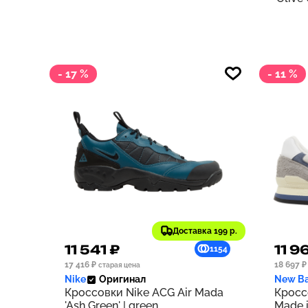
- 17 %
- 11 %
Доставка 199 р.
11 541 ₽
11 9
1154
17 416 ₽
18 697 ₽
старая цена
Nike
Оригинал
New Ba
Кроссовки Nike ACG Air Mada
Кросс
'Ash Green' | green
Made i