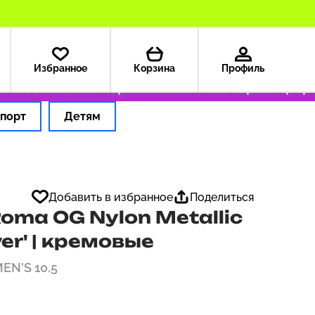
Избранное
Корзина
Профиль
199 ₽
Только оригинальные товары
Оформля
порт
Детям
Добавить в избранное
Поделиться
oma OG Nylon Metallic
ver' | кремовые
MEN'S 10.5