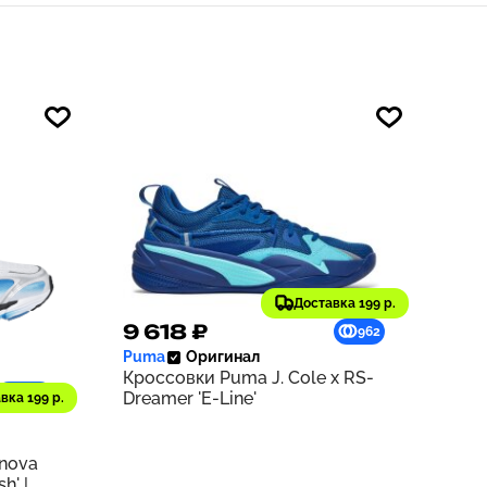
Доставка 199 р.
9 618 ₽
962
Puma
Оригинал
Кроссовки Puma J. Cole x RS-
1229
Dreamer 'E-Line'
вка 199 р.
rnova
h' |