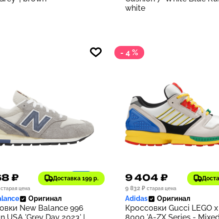
white
- 4 %
68 ₽
9 404 ₽
1197
Доставка 199 р.
Доста
9 832 ₽
старая цена
старая цена
lance
Оригинал
Adidas
Оригинал
овки New Balance 996
Кроссовки Gucci LEGO x
n USA 'Grey Day 2023' |
8000 'A-ZX Series - Mixe