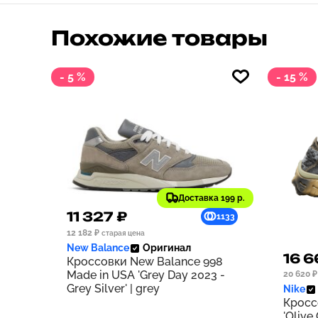
Похожие товары
- 5 %
- 15 %
Доставка 199 р.
11 327 ₽
1133
12 182 ₽
старая цена
New Balance
Оригинал
16 6
Кроссовки New Balance 998
Made in USA 'Grey Day 2023 -
20 620 ₽
Grey Silver' | grey
Nike
Кросс
'Olive