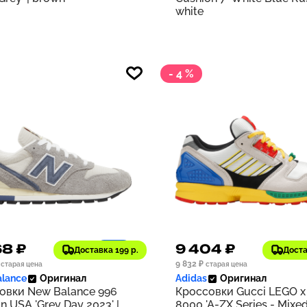
white
- 4 %
68 ₽
9 404 ₽
1197
Доставка 199 р.
Доста
9 832 ₽
старая цена
старая цена
lance
Оригинал
Adidas
Оригинал
овки New Balance 996
Кроссовки Gucci LEGO x
n USA 'Grey Day 2023' |
8000 'A-ZX Series - Mixe