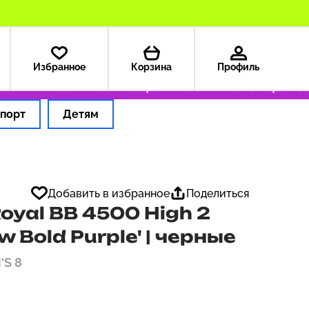
Избранное
Корзина
Профиль
А — 199 ₽
Только оригинальные товары
Офор
порт
Детям
Добавить в избранное
Поделиться
yal BB 4500 High 2
w Bold Purple' | черные
'S 8