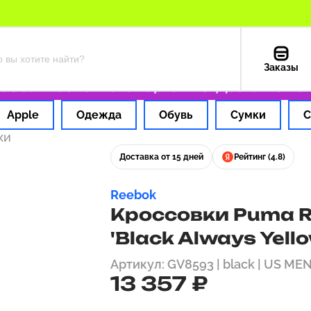
Заказы
за 1 час
Оплата картой РФ
Доставка из СШ
Apple
Одежда
Обувь
Сумки
С
ки
Доставка от 15 дней
Рейтинг (4.8)
Reebok
Кроссовки Puma Ro
'Black Always Yello
Артикул: GV8593 | black | US MEN
13 357 ₽