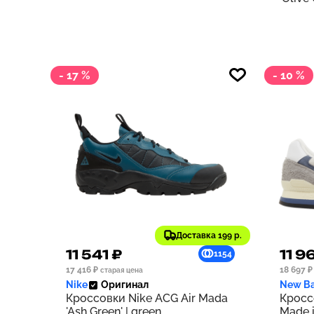
- 17 %
- 10 %
Доставка 199 р.
11 541 ₽
11 9
1154
17 416 ₽
18 697 ₽
старая цена
Nike
Оригинал
New Ba
Кроссовки Nike ACG Air Mada
Кросс
'Ash Green' | green
Made i