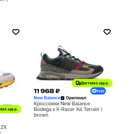
Доставка 199 р.
11 968 ₽
1197
New Balance
Оригинал
Кроссовки New Balance
940
Bodega x X-Racer 'All Terrain' |
вка 199 р.
brown
 ZX
d