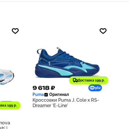
Доставка 199 р.
9 618 ₽
962
Puma
Оригинал
Кроссовки Puma J. Cole x RS-
1229
Dreamer 'E-Line'
вка 199 р.
rnova
h' |