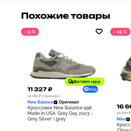
Похожие товары
- 5 %
- 15 %
Доставка 199 р.
11 327 ₽
1133
12 182 ₽
старая цена
New Balance
Оригинал
16 6
Кроссовки New Balance 998
Made in USA 'Grey Day 2023 -
20 620 ₽
Grey Silver' | grey
Nike
Кросс
'Olive