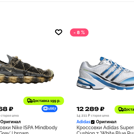
- 8 %
Доставка 199 р.
68 ₽
12 289 ₽
1667
Доста
14 211 ₽
старая цена
старая цена
Оригинал
Adidas
Оригинал
овки Nike ISPA Mindbody
Кроссовки Adidas Supe
 Grey' | brown
Cushion 7 'White Blue Rus