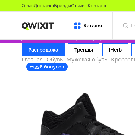
О нас
Доставка
Бренды
Отзывы
Контакты
Каталог
ько оригинальные товары
Оформляем заказ 
Распродажа
Тренды
iHerb
Главная
-
Обувь
-
Мужская обувь
-
Кроссов
+1336 бонусов