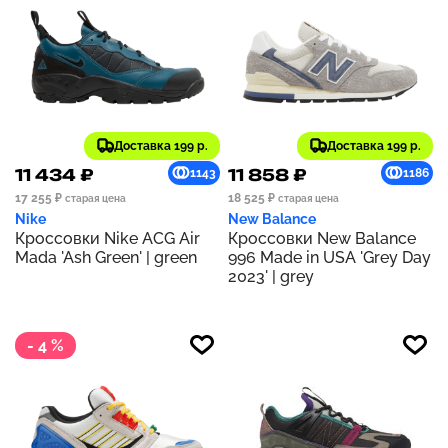
Доставка 199 р.
Доставка 199 р.
11 434 ₽
11 858 ₽
1143
1186
17 255 ₽
18 525 ₽
старая цена
старая цена
Nike
New Balance
Кроссовки Nike ACG Air
Кроссовки New Balance
Mada 'Ash Green' | green
996 Made in USA 'Grey Day
2023' | grey
- 4 %