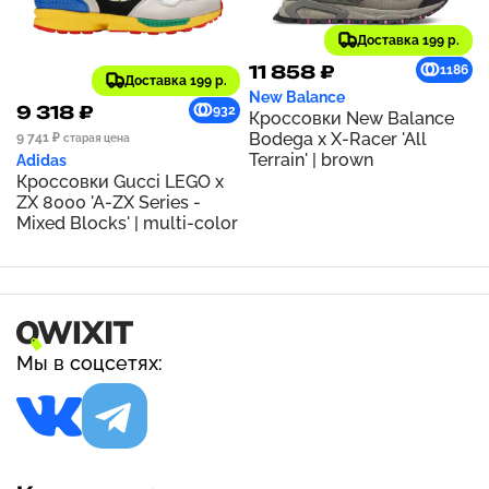
Доставка 199 р.
11 858 ₽
1186
Доставка 199 р.
New Balance
9 318 ₽
932
Кроссовки New Balance
Bodega x X-Racer 'All
9 741 ₽
старая цена
Terrain' | brown
Adidas
Кроссовки Gucci LEGO x
ZX 8000 'A-ZX Series -
Mixed Blocks' | multi-color
Мы в соцсетях: