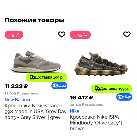
Похожие товары
- 5 %
- 15 %
Доставка 199 р.
11 223 ₽
1122
Доставка 199 р.
12 069 ₽
старая цена
16 417 ₽
1642
New Balance
20 310 ₽
Кроссовки New Balance
старая цена
998 Made in USA 'Grey Day
Nike
Кроссовки Nike ISPA
2023 - Grey Silver' | grey
Mindbody 'Olive Grey' |
brown