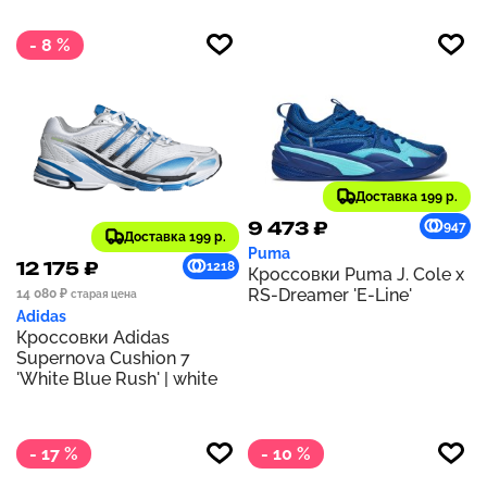
- 8 %
Доставка 199 р.
9 473 ₽
947
Доставка 199 р.
Puma
12 175 ₽
1218
Кроссовки Puma J. Cole x
RS-Dreamer 'E-Line'
14 080 ₽
старая цена
Adidas
Кроссовки Adidas
Supernova Cushion 7
'White Blue Rush' | white
- 17 %
- 10 %