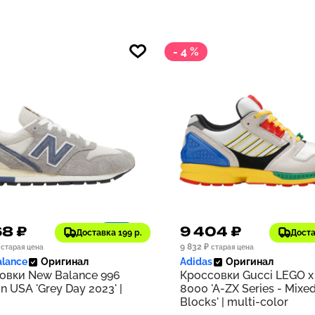
- 4 %
68 ₽
9 404 ₽
1197
Доставка 199 р.
Доста
9 832 ₽
старая цена
старая цена
lance
Оригинал
Adidas
Оригинал
овки New Balance 996
Кроссовки Gucci LEGO x
n USA 'Grey Day 2023' |
8000 'A-ZX Series - Mixe
Blocks' | multi-color