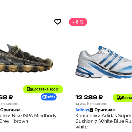
- 8 %
Доставка 199 р.
68 ₽
12 289 ₽
1667
Доста
14 211 ₽
старая цена
старая цена
Оригинал
Adidas
Оригинал
овки Nike ISPA Mindbody
Кроссовки Adidas Supe
 Grey' | brown
Cushion 7 'White Blue Rus
white