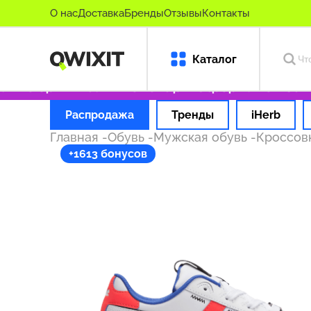
О нас
Доставка
Бренды
Отзывы
Контакты
Каталог
ько оригинальные товары
Оформляем заказ з
Распродажа
Тренды
iHerb
Главная
-
Обувь
-
Мужская обувь
-
Кроссов
+1613 бонусов