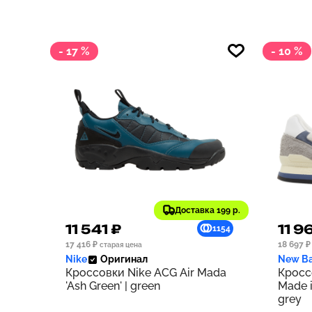
- 17 %
- 10 %
Доставка 199 р.
11 541 ₽
11 9
1154
17 416 ₽
18 697 ₽
старая цена
Nike
Оригинал
New Ba
Кроссовки Nike ACG Air Mada
Кросс
'Ash Green' | green
Made i
grey