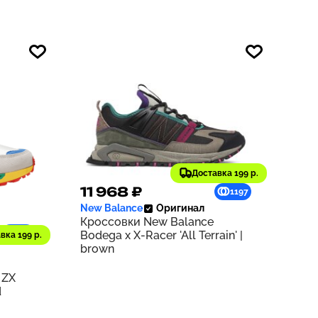
Доставка 199 р.
11 968 ₽
1197
New Balance
Оригинал
Кроссовки New Balance
940
Bodega x X-Racer 'All Terrain' |
вка 199 р.
brown
 ZX
d