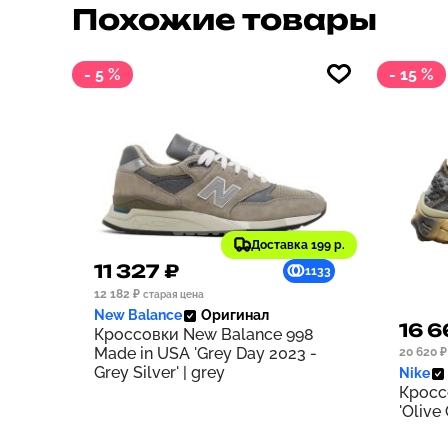
Похожие товары
- 5 %
- 15 %
Доставка 199 р.
11 327 ₽
1133
12 182 ₽
старая цена
New Balance
Оригинал
16 6
Кроссовки New Balance 998
Made in USA 'Grey Day 2023 -
20 620 ₽
Grey Silver' | grey
Nike
Кросс
'Olive