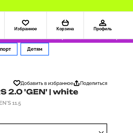
Избранное
Корзина
Профиль
А — 199 ₽
Только оригинальные товары
Офор
порт
Детям
Добавить в избранное
Поделиться
2.0 'GEN' | white
EN'S 11.5