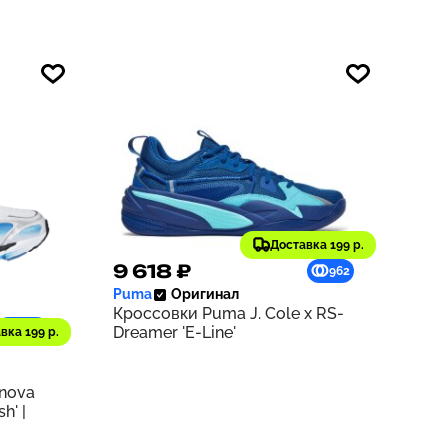
Доставка 199 р.
9 618 ₽
962
Puma
Оригинал
Кроссовки Puma J. Cole x RS-
1229
Dreamer 'E-Line'
вка 199 р.
rnova
h' |