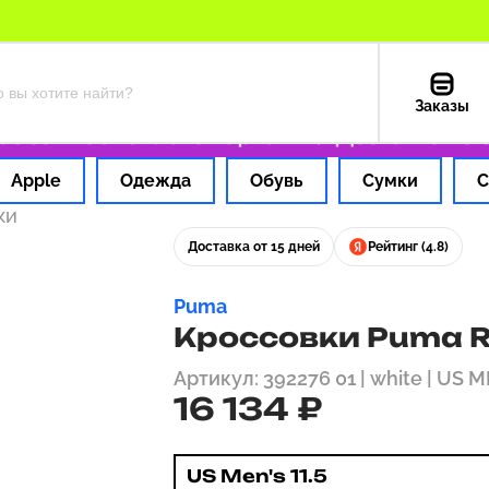
Заказы
а 1 час
Оплата картой РФ
Доставка из СШ
Apple
Одежда
Обувь
Сумки
С
ки
Доставка от 15 дней
Рейтинг (4.8)
Puma
Кроссовки Puma RS 
Артикул: 392276 01 | white | US M
16 134 ₽
US Men's 11.5