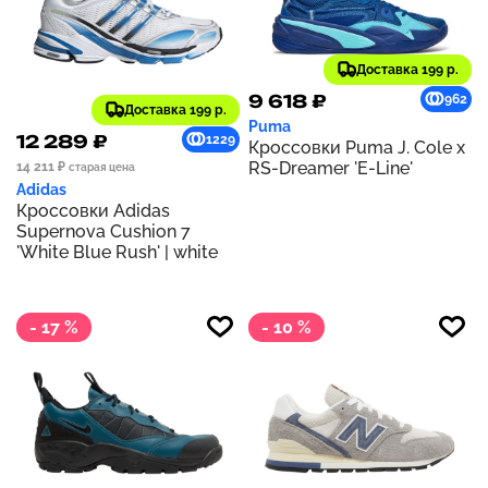
Доставка 199 р.
9 618 ₽
962
Доставка 199 р.
Puma
12 289 ₽
1229
Кроссовки Puma J. Cole x
RS-Dreamer 'E-Line'
14 211 ₽
старая цена
Adidas
Кроссовки Adidas
Supernova Cushion 7
'White Blue Rush' | white
- 17 %
- 10 %