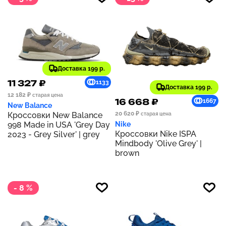
Доставка 199 р.
11 327 ₽
1133
Доставка 199 р.
12 182 ₽
старая цена
16 668 ₽
1667
New Balance
20 620 ₽
Кроссовки New Balance
старая цена
998 Made in USA 'Grey Day
Nike
Кроссовки Nike ISPA
2023 - Grey Silver' | grey
Mindbody 'Olive Grey' |
brown
- 8 %