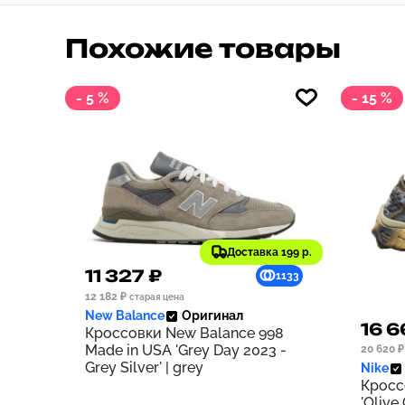
Похожие товары
- 5 %
- 15 %
Доставка 199 р.
11 327 ₽
1133
12 182 ₽
старая цена
New Balance
Оригинал
16 6
Кроссовки New Balance 998
Made in USA 'Grey Day 2023 -
20 620 ₽
Grey Silver' | grey
Nike
Кросс
'Olive