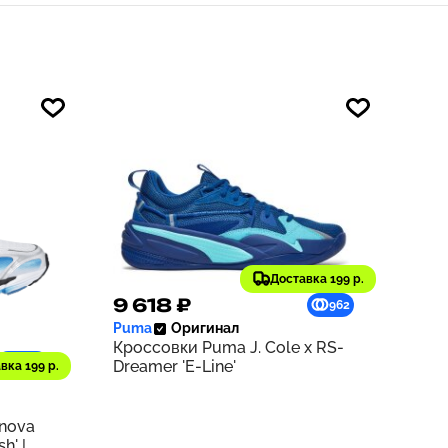
Доставка 199 р.
9 618 ₽
962
Puma
Оригинал
Кроссовки Puma J. Cole x RS-
1229
Dreamer 'E-Line'
вка 199 р.
rnova
h' |