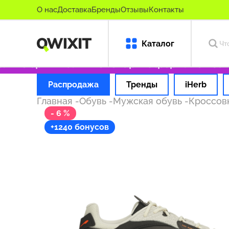
О нас
Доставка
Бренды
Отзывы
Контакты
Каталог
ько оригинальные товары
Оформляем заказ 
Распродажа
Тренды
iHerb
Главная
-
Обувь
-
Мужская обувь
-
Кроссов
- 6 %
+1240 бонусов