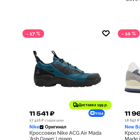
- 17 %
- 10 %
Доставка 199 р.
11 541 ₽
11 9
1154
17 416 ₽
18 697 ₽
старая цена
Nike
Оригинал
New Ba
Кроссовки Nike ACG Air Mada
Кросс
'Ash Green' | green
Made i