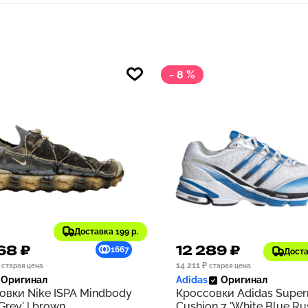
- 8 %
Доставка 199 р.
68 ₽
12 289 ₽
1667
Доста
14 211 ₽
старая цена
старая цена
Оригинал
Adidas
Оригинал
овки Nike ISPA Mindbody
Кроссовки Adidas Supe
 Grey' | brown
Cushion 7 'White Blue Rus