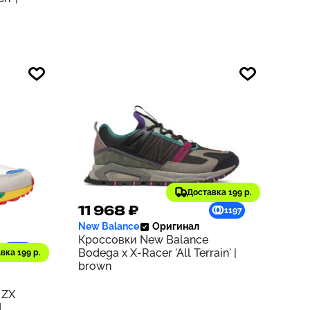
Доставка 199 р.
11 968 ₽
1197
New Balance
Оригинал
Кроссовки New Balance
940
Bodega x X-Racer 'All Terrain' |
вка 199 р.
brown
 ZX
d