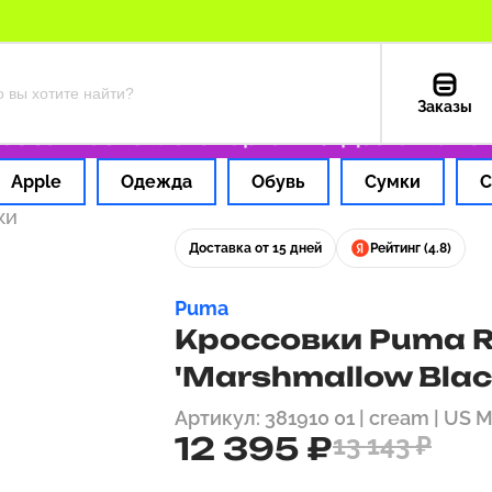
Заказы
за 1 час
Оплата картой РФ
Доставка из СШ
Apple
Одежда
Обувь
Сумки
С
ки
Доставка от 15 дней
Рейтинг (4.8)
Puma
Кроссовки Puma R
'Marshmallow Black
Артикул: 381910 01 | cream | US M
12 395 ₽
13 143 ₽