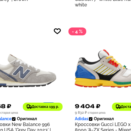
white
- 4 %
68 ₽
9 404 ₽
1197
Доставка 199 р.
Доста
9 832 ₽
старая цена
старая цена
lance
Оригинал
Adidas
Оригинал
овки New Balance 996
Кроссовки Gucci LEGO x
n USA 'Grey Day 2023' |
8000 'A-ZX Series - Mixe