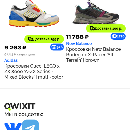
Доставка 199 р.
11 788 ₽
1179
Доставка 199 р.
New Balance
9 263 ₽
926
Кроссовки New Balance
Bodega x X-Racer 'All
9 684 ₽
старая цена
Terrain' | brown
Adidas
Кроссовки Gucci LEGO x
ZX 8000 'A-ZX Series -
Mixed Blocks' | multi-color
Мы в соцсетях: