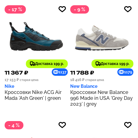
- 17 %
- 9 %
Доставка 199 р.
Доставка 199 р.
11 367 ₽
11 788 ₽
1137
1179
17 153 ₽
18 416 ₽
старая цена
старая цена
Nike
New Balance
Кроссовки Nike ACG Air
Кроссовки New Balance
Mada 'Ash Green' | green
996 Made in USA 'Grey Day
2023' | grey
- 4 %