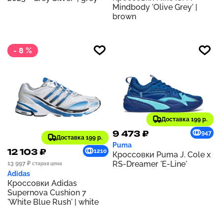
Mindbody 'Olive Grey' |
brown
- 8 %
Доставка 199 р.
9 473 ₽
947
Доставка 199 р.
Puma
12 103 ₽
1210
Кроссовки Puma J. Cole x
RS-Dreamer 'E-Line'
13 997 ₽
старая цена
Adidas
Кроссовки Adidas
Supernova Cushion 7
'White Blue Rush' | white