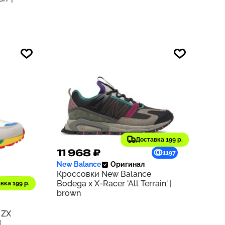
Доставка 199 р.
11 968 ₽
1197
New Balance
Оригинал
Кроссовки New Balance
940
Bodega x X-Racer 'All Terrain' |
вка 199 р.
brown
 ZX
d