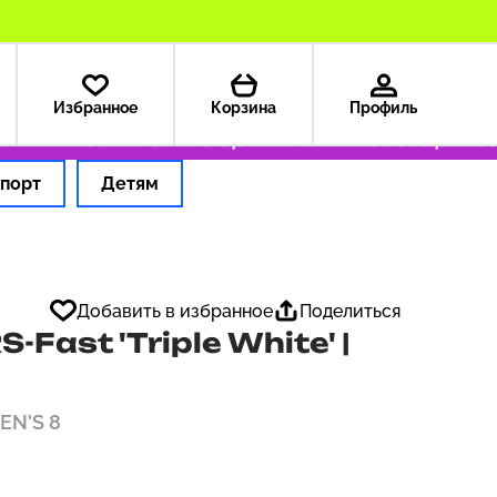
Избранное
Корзина
Профиль
А — 199 ₽
Только оригинальные товары
Офор
порт
Детям
Добавить в избранное
Поделиться
Fast 'Triple White' |
MEN'S 8