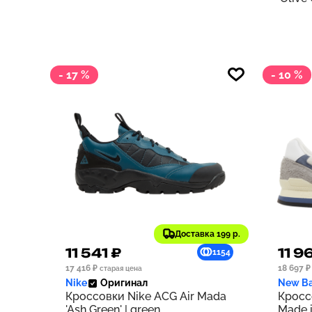
- 17 %
- 10 %
Доставка 199 р.
11 541 ₽
11 9
1154
17 416 ₽
18 697 ₽
старая цена
Nike
Оригинал
New Ba
Кроссовки Nike ACG Air Mada
Кросс
'Ash Green' | green
Made i