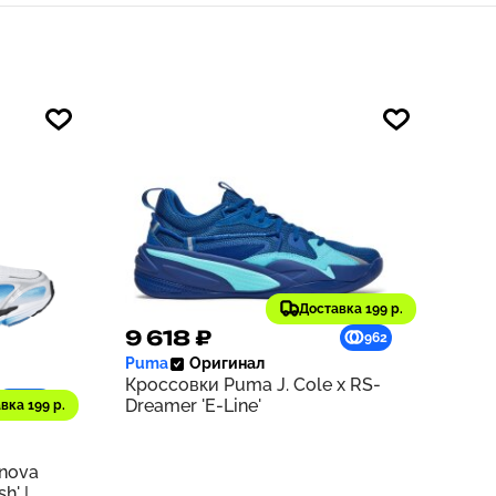
Доставка 199 р.
9 618 ₽
962
Puma
Оригинал
Кроссовки Puma J. Cole x RS-
1229
Dreamer 'E-Line'
вка 199 р.
rnova
h' |