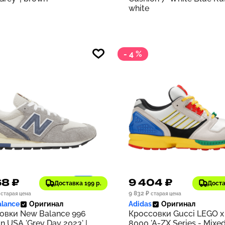
white
- 4 %
68 ₽
9 404 ₽
1197
Доставка 199 р.
Доста
9 832 ₽
старая цена
старая цена
lance
Оригинал
Adidas
Оригинал
овки New Balance 996
Кроссовки Gucci LEGO x
n USA 'Grey Day 2023' |
8000 'A-ZX Series - Mixe