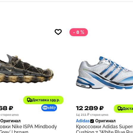
- 8 %
Доставка 199 р.
68 ₽
12 289 ₽
1667
Доста
14 211 ₽
старая цена
старая цена
Оригинал
Adidas
Оригинал
овки Nike ISPA Mindbody
Кроссовки Adidas Supe
 Grey' | brown
Cushion 7 'White Blue Rus