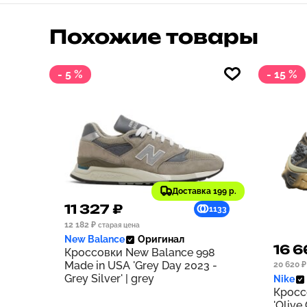
Похожие товары
- 5 %
- 15 %
Доставка 199 р.
11 327 ₽
1133
12 182 ₽
старая цена
New Balance
Оригинал
16 6
Кроссовки New Balance 998
Made in USA 'Grey Day 2023 -
20 620 ₽
Grey Silver' | grey
Nike
Кросс
'Olive