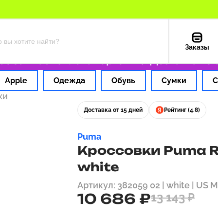
Заказы
за 1 час
Оплата картой РФ
Доставка из СШ
Apple
Одежда
Обувь
Сумки
С
ки
Доставка от 15 дней
Рейтинг (4.8)
Puma
Кроссовки Puma RS-
white
Артикул: 382059 02 | white | US 
10 686 ₽
13 143 ₽