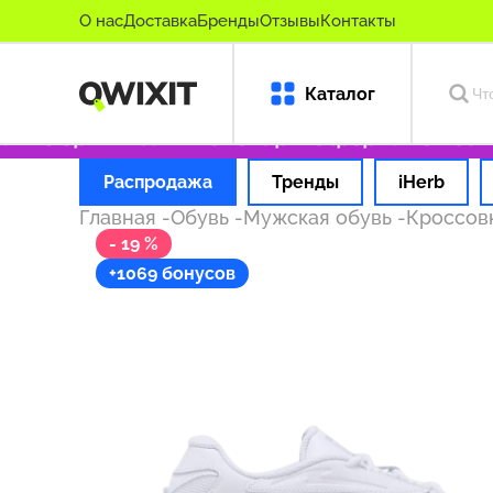
О нас
Доставка
Бренды
Отзывы
Контакты
Каталог
ько оригинальные товары
Оформляем заказ 
Распродажа
Тренды
iHerb
Главная
-
Обувь
-
Мужская обувь
-
Кроссов
- 19 %
+1069 бонусов